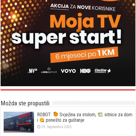
Možda ste propustili
ROBOT:
Svježina za stolom,
sitnice za dom
i
ponešto za guštanje
29. Septembra 2025.