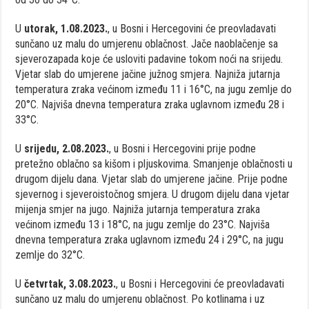
U
utorak, 1.08.2023.
, u Bosni i Hercegovini će preovladavati
sunčano uz malu do umjerenu oblačnost. Jače naoblačenje sa
sjeverozapada koje će usloviti padavine tokom noći na srijedu.
Vjetar slab do umjerene jačine južnog smjera. Najniža jutarnja
temperatura zraka većinom između 11 i 16°C, na jugu zemlje do
20°C. Najviša dnevna temperatura zraka uglavnom između 28 i
33°C.
U
srijedu, 2.08.2023.
, u Bosni i Hercegovini prije podne
pretežno oblačno sa kišom i pljuskovima. Smanjenje oblačnosti u
drugom dijelu dana. Vjetar slab do umjerene jačine. Prije podne
sjevernog i sjeveroistočnog smjera. U drugom dijelu dana vjetar
mijenja smjer na jugo. Najniža jutarnja temperatura zraka
većinom između 13 i 18°C, na jugu zemlje do 23°C. Najviša
dnevna temperatura zraka uglavnom između 24 i 29°C, na jugu
zemlje do 32°C.
U
četvrtak, 3.08.2023.
, u Bosni i Hercegovini će preovladavati
sunčano uz malu do umjerenu oblačnost. Po kotlinama i uz