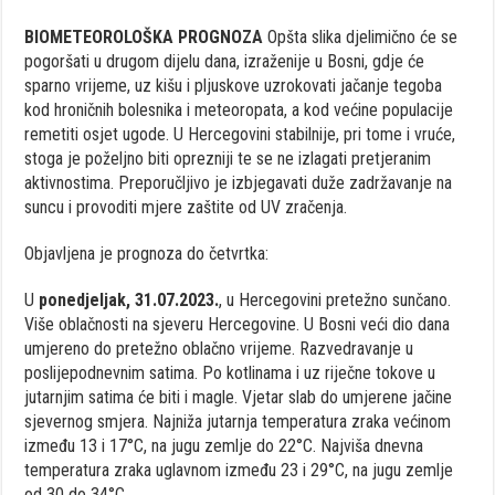
BIOMETEOROLOŠKA PROGNOZA
Opšta slika djelimično će se
pogoršati u drugom dijelu dana, izraženije u Bosni, gdje će
sparno vrijeme, uz kišu i pljuskove uzrokovati jačanje tegoba
kod hroničnih bolesnika i meteoropata, a kod većine populacije
remetiti osjet ugode. U Hercegovini stabilnije, pri tome i vruće,
stoga je poželjno biti oprezniji te se ne izlagati pretjeranim
aktivnostima. Preporučljivo je izbjegavati duže zadržavanje na
suncu i provoditi mjere zaštite od UV zračenja.
Objavljena je prognoza do četvrtka:
U
ponedjeljak, 31.07.2023.
, u Hercegovini pretežno sunčano.
Više oblačnosti na sjeveru Hercegovine. U Bosni veći dio dana
umjereno do pretežno oblačno vrijeme. Razvedravanje u
poslijepodnevnim satima. Po kotlinama i uz riječne tokove u
jutarnjim satima će biti i magle. Vjetar slab do umjerene jačine
sjevernog smjera. Najniža jutarnja temperatura zraka većinom
između 13 i 17°C, na jugu zemlje do 22°C. Najviša dnevna
temperatura zraka uglavnom između 23 i 29°C, na jugu zemlje
od 30 do 34°C.