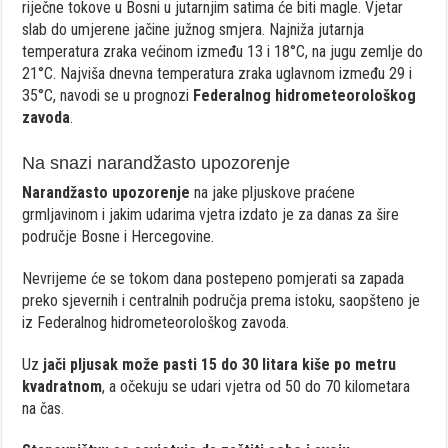
riječne tokove u Bosni u jutarnjim satima će biti magle. Vjetar
slab do umjerene jačine južnog smjera. Najniža jutarnja
temperatura zraka većinom između 13 i 18°C, na jugu zemlje do
21°C. Najviša dnevna temperatura zraka uglavnom između 29 i
35°C, navodi se u prognozi
Federalnog hidrometeorološkog
zavoda
.
Na snazi narandžasto upozorenje
Narandžasto upozorenje
na jake pljuskove praćene
grmljavinom i jakim udarima vjetra izdato je za danas za šire
područje Bosne i Hercegovine.
Nevrijeme će se tokom dana postepeno pomjerati sa zapada
preko sjevernih i centralnih područja prema istoku, saopšteno je
iz Federalnog hidrometeorološkog zavoda.
Uz
jači pljusak može pasti 15 do 30 litara kiše po metru
kvadratnom
, a očekuju se udari vjetra od 50 do 70 kilometara
na čas.