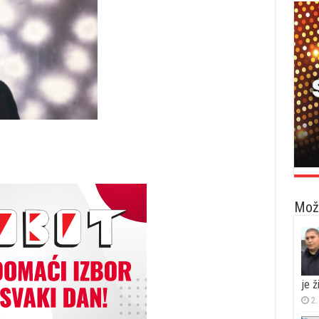
Možd
je 
2.