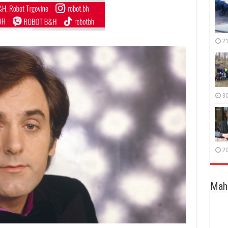
21
30
20
Maha