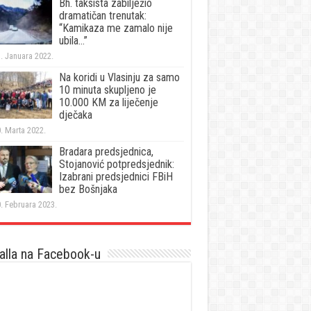
Bh. taksista zabilježio
dramatičan trenutak:
“Kamikaza me zamalo nije
ubila…”
. Januara 2022.
Na koridi u Vlasinju za samo
10 minuta skupljeno je
10.000 KM za liječenje
dječaka
. Marta 2022.
Bradara predsjednica,
Stojanović potpredsjednik:
Izabrani predsjednici FBiH
bez Bošnjaka
. Februara 2023.
lla na Facebook-u