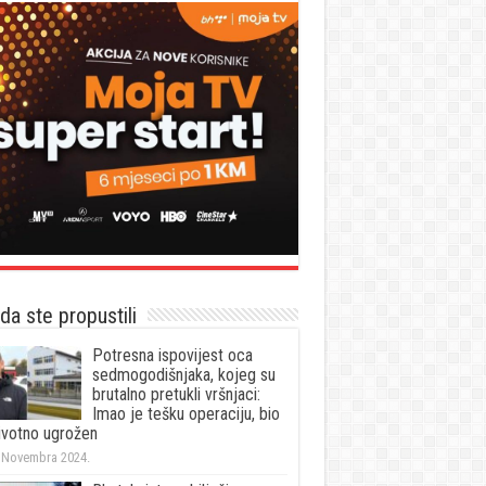
a ste propustili
Potresna ispovijest oca
sedmogodišnjaka, kojeg su
brutalno pretukli vršnjaci:
Imao je tešku operaciju, bio
životno ugrožen
 Novembra 2024.