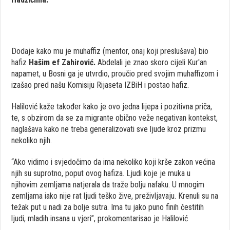
Dodaje kako mu je muhaffiz (mentor, onaj koji preslušava) bio
hafiz
Hašim ef Zahirović.
Abdelali je znao skoro cijeli Kur'an
napamet, u Bosni ga je utvrdio, proučio pred svojim muhaffizom i
izašao pred našu Komisiju Rijaseta IZBiH i postao hafiz.
Halilović kaže također kako je ovo jedna lijepa i pozitivna priča,
te, s obzirom da se za migrante obično veže negativan kontekst,
naglašava kako ne treba generalizovati sve ljude kroz prizmu
nekoliko njih.
“Ako vidimo i svjedočimo da ima nekoliko koji krše zakon većina
njih su suprotno, poput ovog hafiza. Ljudi koje je muka u
njihovim zemljama natjerala da traže bolju nafaku. U mnogim
zemljama iako nije rat ljudi teško žive, preživljavaju. Krenuli su na
težak put u nadi za bolje sutra. Ima tu jako puno finih čestitih
ljudi, mladih insana u vjeri”, prokomentarisao je Halilović