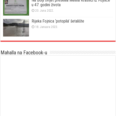
Na Bolji svijet preselila Meliha Krasnići iz Fojnice
u 47. godini života
20. Juna 2022.
Rijeka Fojnica ‘potopila’ šetalište
18. Januara 2023.
Mahalla na Facebook-u