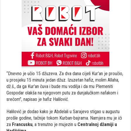
“Dnevno je učio 15 džuzeva. Za dva dana cijeli Kur'an je proučio,
u prosjeku 15 minuta jedan džuz. Izuzetan hafiz, molim Allaha,
dž.š., da ga Kur'an čuva i bude mu vodilja i da mu Plemeniti
Gospodar olakša na njegovom putu za dunjalučkom nafakom i
srećom”, napisao je hafiz Halilović.
Halilović je dodao kako je Abdelali u Sarajevo stigao u augustu
prošle godine, tačnije tokom Kurban-bajrama. Namjera mu je ići
za
Francusku
, a trenutno je mujezin u
Centralnoj džamiji u
Hadžićima.