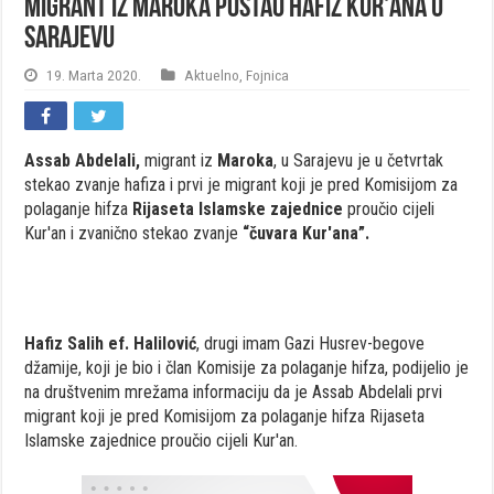
Migrant iz Maroka postao hafiz Kur'ana u
Sarajevu
19. Marta 2020.
Aktuelno
,
Fojnica
Assab Abdelali,
migrant iz
Maroka
, u Sarajevu je u četvrtak
stekao zvanje hafiza i prvi je migrant koji je pred Komisijom za
polaganje hifza
Rijaseta Islamske zajednice
proučio cijeli
Kur'an i zvanično stekao zvanje
“čuvara Kur'ana”.
Hafiz Salih ef. Halilović
, drugi imam Gazi Husrev-begove
džamije, koji je bio i član Komisije za polaganje hifza, podijelio je
na društvenim mrežama informaciju da je Assab Abdelali prvi
migrant koji je pred Komisijom za polaganje hifza Rijaseta
Islamske zajednice proučio cijeli Kur'an.