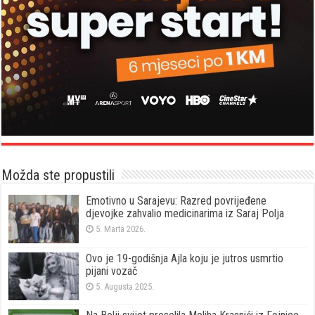
Možda ste propustili
Emotivno u Sarajevu: Razred povrijeđene
djevojke zahvalio medicinarima iz Saraj Polja
5. Marta 2026.
Ovo je 19-godišnja Ajla koju je jutros usmrtio
pijani vozač
5. Augusta 2025.