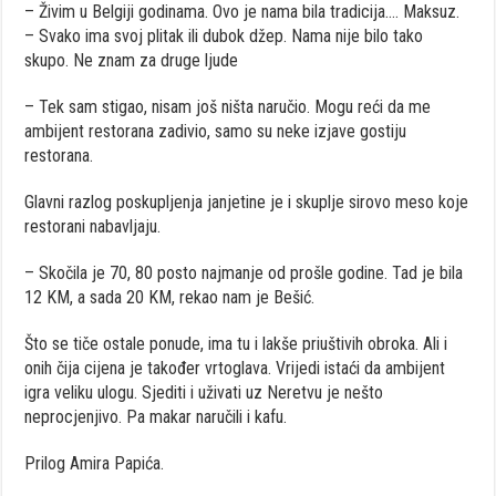
– Živim u Belgiji godinama. Ovo je nama bila tradicija…. Maksuz.
– Svako ima svoj plitak ili dubok džep. Nama nije bilo tako
skupo. Ne znam za druge ljude
– Tek sam stigao, nisam još ništa naručio. Mogu reći da me
ambijent restorana zadivio, samo su neke izjave gostiju
restorana.
Glavni razlog poskupljenja janjetine je i skuplje sirovo meso koje
restorani nabavljaju.
– Skočila je 70, 80 posto najmanje od prošle godine. Tad je bila
12 KM, a sada 20 KM, rekao nam je Bešić.
Što se tiče ostale ponude, ima tu i lakše priuštivih obroka. Ali i
onih čija cijena je također vrtoglava. Vrijedi istaći da ambijent
igra veliku ulogu. Sjediti i uživati uz Neretvu je nešto
neprocjenjivo. Pa makar naručili i kafu.
Prilog Amira Papića.