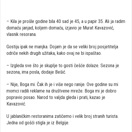
– Kila je prošle godine bila 40 sad je 45, a u papir 35. Ali ja radim
domaću janjad, koljem domaću, izjavio je Murat Kavazović,
vlasnik resorana.
Gostiju ipak ne manjka. Dojam je da se veliki broj posjetitelja
odriče nekih drugih užitaka, kako ovaj ne bi ispaštao.
– Izgleda sve što je skuplje to gosti češće dolaze. Sezona je
sezona, ima posla, dodaje Bešić.
– Nije, Boga mi. Čak ih je i više nego ranije. Ove godine su mi
momci radili reklame na društvene mreže. Boga mi je dobro
popravio posao. Narod to valjda gleda i prati, kazao je
Kavazović.
U jablaničkim restoranima zatičemo i velik broj stranih turista.
Jedna od gošći stigla je iz Belgije.