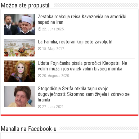
Možda ste propustili
Žestoka reakcija reisa Kavazovića na američki
napad na Iran
22. Juna 2025.
La Familia, restoran koji ćete zavoljeti!
15. Maja 2017.
Udata Fojničanka pisala proročici Kleopatri: Ne
volim muža i još uvijek volim bivšeg momka
20. Augusta 2020.
Stogodišnja Šerifa otkrila tajnu svoje
dugovječnosti: Skromno sam živjela i zdravo se
hranila
27. Juna 2021.
Mahalla na Facebook-u