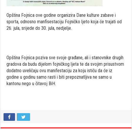
Opština Fojnica ove godine organizira Dane kulture zabave i
sporta, odnosno manfisestaciju Fojničko ljeto koja će trajati od
26. jula, srijede do 30. jula, nedjelje.
Opština Fojnica poziva sve svoje građane, ali i stanovnike drugih
gradova da budu dijelom fojničkog ljeta te da svojim prisustvom
dodatno uveličaju ovu manifestaciju za koju ističu da će iz
godine u godinu samo rasti i biti prepoznatljiva ne samo u
kantonu nego u čitavoj BiH.