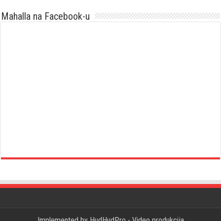
Mahalla na Facebook-u
Implemented by
HudHudPro - Video produkcija