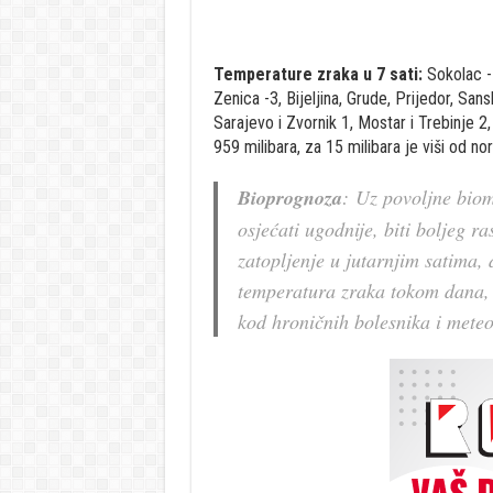
Temperature zraka u 7 sati:
Sokolac -7
Zenica -3, Bijeljina, Grude, Prijedor, San
Sarajevo i Zvornik 1, Mostar i Trebinje 2
959 milibara, za 15 milibara je viši od no
Bioprognoza
: Uz povoljne biom
osjećati ugodnije, biti boljeg r
zatopljenje u jutarnjim satima, 
temperatura zraka tokom dana, p
kod hroničnih bolesnika i meteo