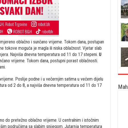
mjereno oblačno i sunčano vrijeme. Tokom dana, postupan
čne tokove moguća je magla ili niska oblačnost. Vjetar slab
era. Najviša dnevna temperatura od 11 do 17 stepeni.
U
čano vrijeme. Tokom dana, postupni porast oblačnosti.
ni.
ijeme. Poslije podne i u večernjim satima u većem dijelu
tura od 2 do 8, a najviša dnevna temperatura od 11 do 17
Maha
o do pretežno oblačno vrijeme. U centralnim i istočnim
išim područjima sa slabim snijegom. Jutarnja temperatura