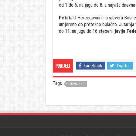
od 1 do 6, na jugu do 8, a najviša dnevna
Petak:
U Hercegovini i na sjeveru Bosne
umjereno do pretežno oblačno. Jutarnja t
do 11, na jugu do 16 stepeni,
javlja Fed
Facebook
Twitter
Podijeli
Tags
IZDVOJENO