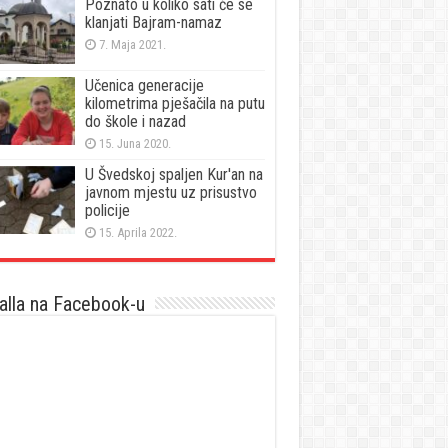
Poznato u koliko sati će se
klanjati Bajram-namaz
7. Maja 2021.
Učenica generacije
kilometrima pješačila na putu
do škole i nazad
15. Juna 2020.
U Švedskoj spaljen Kur'an na
javnom mjestu uz prisustvo
policije
15. Aprila 2022.
lla na Facebook-u