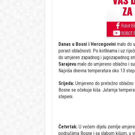
Danas u Bosni i Hercegovini
malo do u
porast oblačnosti. Po kotlinama i uz rije
do umjeren zapadnog i jugozapadnog smj
Sarajevu
malo do umjereno oblačno i sun
Najviša dnevna temperatura oko 13 stepe
Srijeda:
Umjereno do pretežno oblačno vr
Bosne se očekuje kiša. Jutarnja tempera
stepeni.
Četvrtak:
U većem dijelu zemlje umjeren
područjima Bosne i sa slabom kišom, u v