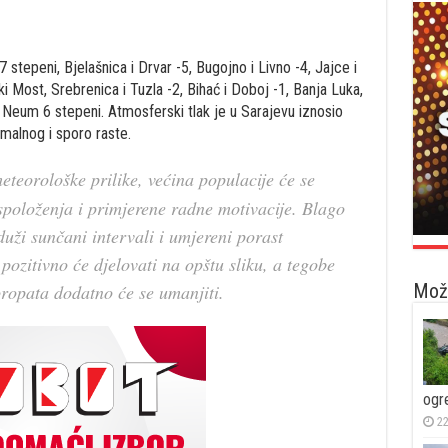
 stepeni, Bjelašnica i Drvar -5, Bugojno i Livno -4, Jajce i
ski Most, Srebrenica i Tuzla -2, Bihać i Doboj -1, Banja Luka,
, Neum 6 stepeni. Atmosferski tlak je u Sarajevu iznosio
rmalnog i sporo raste.
eteorološke prilike, većina populacije će se
aspoloženja i primjerene radne motivacije. Blago
duži sunčani intervali i umjereni porast
ozitivno će djelovati na opštu sliku, a tegobe
Možd
ropata dodatno će se umanjiti.
ogr
22