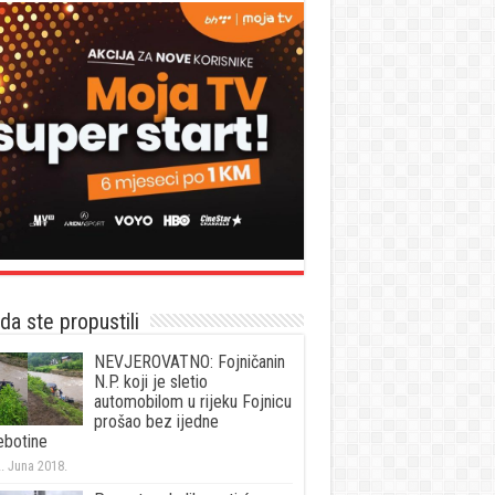
a ste propustili
NEVJEROVATNO: Fojničanin
N.P. koji je sletio
automobilom u rijeku Fojnicu
prošao bez ijedne
ebotine
. Juna 2018.