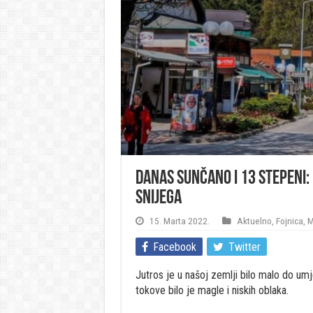
Danas sunčano i 13 stepeni: 
snijega
15. Marta 2022.
Aktuelno
,
Fojnica
,
M
Facebook
Twitter
Jutros je u našoj zemlji bilo malo do umj
tokove bilo je magle i niskih oblaka.