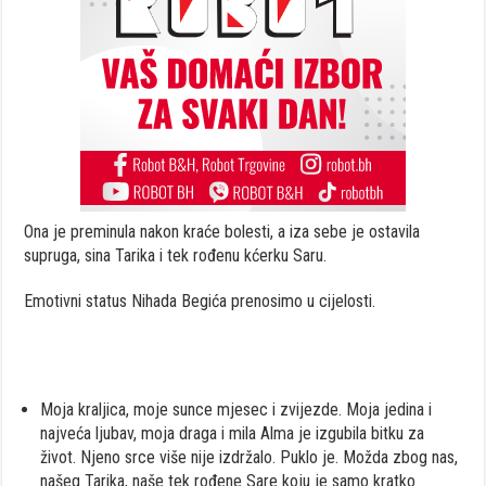
Ona je preminula nakon kraće bolesti, a iza sebe je ostavila
supruga, sina Tarika i tek rođenu kćerku Saru.
Emotivni status Nihada Begića prenosimo u cijelosti.
Moja kraljica, moje sunce mjesec i zvijezde. Moja jedina i
najveća ljubav, moja draga i mila Alma je izgubila bitku za
život. Njeno srce više nije izdržalo. Puklo je. Možda zbog nas,
našeg Tarika, naše tek rođene Sare koju je samo kratko