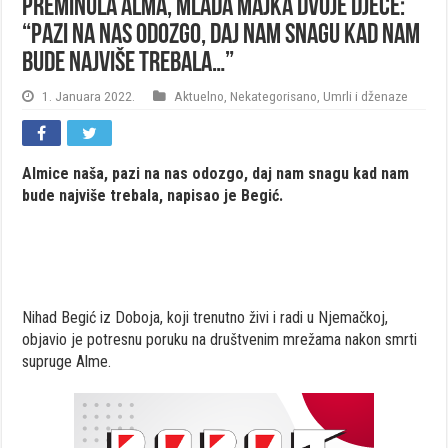
Preminula Alma, mlada majka dvoje djece:
“Pazi na nas odozgo, daj nam snagu kad nam
bude najviše trebala…”
1. Januara 2022.
Aktuelno
,
Nekategorisano
,
Umrli i dženaze
Almice naša, pazi na nas odozgo, daj nam snagu kad nam
bude najviše trebala, napisao je Begić.
Nihad Begić iz Doboja, koji trenutno živi i radi u Njemačkoj,
objavio je potresnu poruku na društvenim mrežama nakon smrti
supruge Alme.