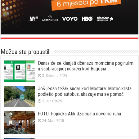
Možda ste propustili
Danas će se klanjati dženaza momcima poginulim
u saobraćajnoj nesreći kod Bugojna
3. Oktobra 2025.
Još jedan težak sudar kod Mostara: Motociklista
podletio pod autobus, ukazuje mu se pomoć
5. Juna 2025.
FOTO: Fojnička Atik džamija u novome ruhu
24. Maja 2018.