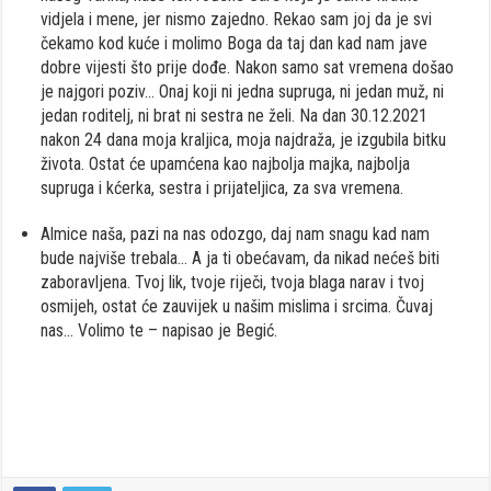
vidjela i mene, jer nismo zajedno. Rekao sam joj da je svi
čekamo kod kuće i molimo Boga da taj dan kad nam jave
dobre vijesti što prije dođe. Nakon samo sat vremena došao
je najgori poziv… Onaj koji ni jedna supruga, ni jedan muž, ni
jedan roditelj, ni brat ni sestra ne želi. Na dan 30.12.2021
nakon 24 dana moja kraljica, moja najdraža, je izgubila bitku
života. Ostat će upamćena kao najbolja majka, najbolja
supruga i kćerka, sestra i prijateljica, za sva vremena.
Almice naša, pazi na nas odozgo, daj nam snagu kad nam
bude najviše trebala… A ja ti obećavam, da nikad nećeš biti
zaboravljena. Tvoj lik, tvoje riječi, tvoja blaga narav i tvoj
osmijeh, ostat će zauvijek u našim mislima i srcima. Čuvaj
nas… Volimo te – napisao je Begić.