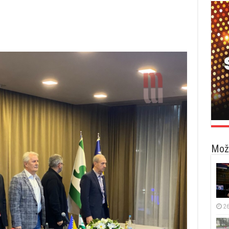
Možd
26