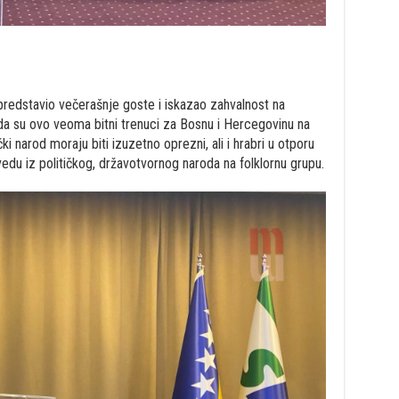
 predstavio večerašnje goste i iskazao zahvalnost na
da su ovo veoma bitni trenuci za Bosnu i Hercegovinu na
 narod moraju biti izuzetno oprezni, ali i hrabri u otporu
edu iz političkog, državotvornog naroda na folklornu grupu.