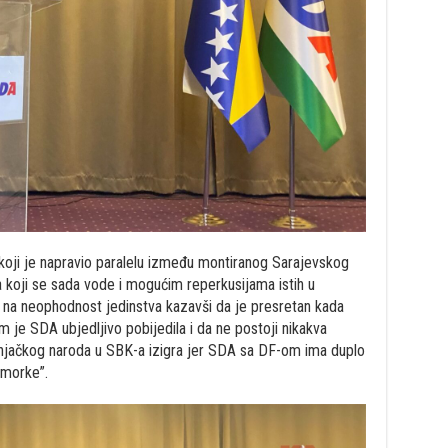
koji je napravio paralelu između montiranog Sarajevskog
a koji se sada vode i mogućim reperkusijama istih u
 na neophodnost jedinstva kazavši da je presretan kada
 je SDA ubjedljivo pobijedila i da ne postoji nikakva
jačkog naroda u SBK-a izigra jer SDA sa DF-om ima duplo
smorke”.