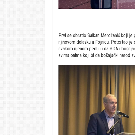
Prvi se obratio Salkan Merdžanić koji je
njihovom dolasku u Fojnicu. Potcrtao je 
svakom njenom pedlju i da SDA i bošnjački
svima onima koji bi da bošnjački narod sv