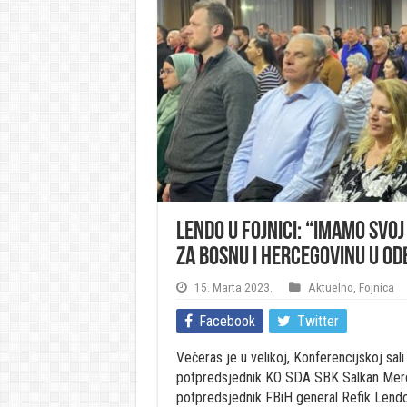
Lendo u Fojnici: “Imamo svoj
za Bosnu i Hercegovinu u od
15. Marta 2023.
Aktuelno
,
Fojnica
Facebook
Twitter
Večeras je u velikoj, Konferencijskoj sali
potpredsjednik KO SDA SBK Salkan Merd
potpredsjednik FBiH general Refik Lendo