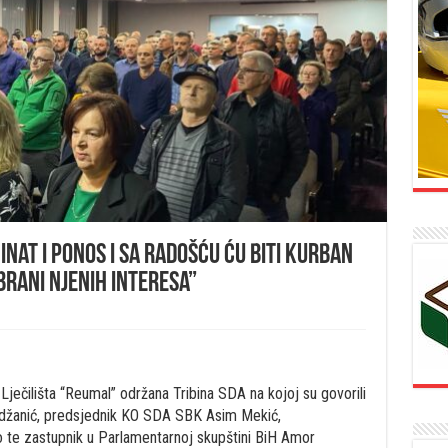
 inat i ponos i sa radošću ću biti kurban
brani njenih interesa”
 Lječilišta “Reumal” održana Tribina SDA na kojoj su govorili
žanić, predsjednik KO SDA SBK Asim Mekić,
 te zastupnik u Parlamentarnoj skupštini BiH Amor