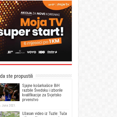
a ste propustili
Sjajne košarkašice BiH
razbile Švedsku i izborile
kvalifikacije za Svjetsko
prvenstvo
. Juna 2021.
Užasan video iz Tuzle: Tuča