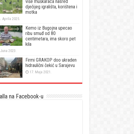
više muškaraca nasred
dječijeg igrališta, korištena i
motka
. Aprila 2025.
Kemo iz Bugojna upecao
ribu smuđ od 80
centimetara, ima skoro pet
kila
 Juna 2023.
Firmi GRAKOP doo ukraden
hidraulični čekić u Sarajevu
17. Maja 2021.
lla na Facebook-u