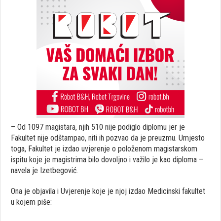
– Od 1097 magistara, njih 510 nije podiglo diplomu jer je
Fakultet nije odštampao, niti ih pozvao da je preuzmu. Umjesto
toga, Fakultet je izdao uvjerenje o položenom magistarskom
ispitu koje je magistrima bilo dovoljno i važilo je kao diploma –
navela je Izetbegović.
Ona je objavila i Uvjerenje koje je njoj izdao Medicinski fakultet
u kojem piše: