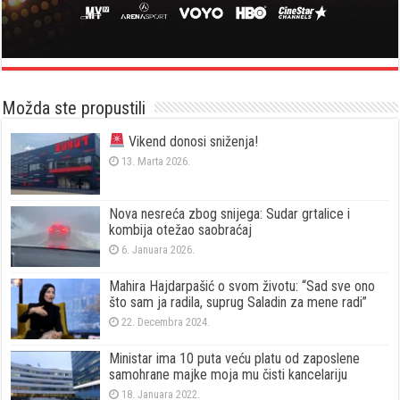
Možda ste propustili
Vikend donosi sniženja!
13. Marta 2026.
Nova nesreća zbog snijega: Sudar grtalice i
kombija otežao saobraćaj
6. Januara 2026.
Mahira Hajdarpašić o svom životu: “Sad sve ono
što sam ja radila, suprug Saladin za mene radi”
22. Decembra 2024.
Ministar ima 10 puta veću platu od zaposlene
samohrane majke moja mu čisti kancelariju
18. Januara 2022.