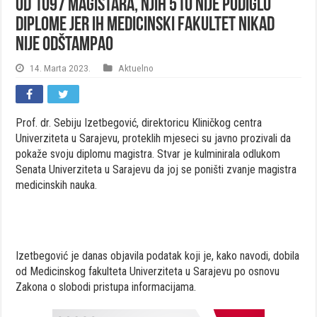
Od 1097 magistara, njih 510 nije podiglo
diplome jer ih Medicinski fakultet nikad
nije odštampao
14. Marta 2023.
Aktuelno
Prof. dr. Sebiju Izetbegović, direktoricu Kliničkog centra
Univerziteta u Sarajevu, proteklih mjeseci su javno prozivali da
pokaže svoju diplomu magistra. Stvar je kulminirala odlukom
Senata Univerziteta u Sarajevu da joj se poništi zvanje magistra
medicinskih nauka.
Izetbegović je danas objavila podatak koji je, kako navodi, dobila
od Medicinskog fakulteta Univerziteta u Sarajevu po osnovu
Zakona o slobodi pristupa informacijama.