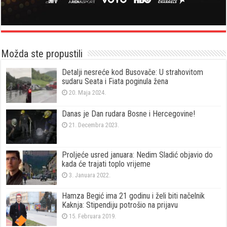
Možda ste propustili
Detalji nesreće kod Busovače: U strahovitom
sudaru Seata i Fiata poginula žena
20. Maja 2024.
Danas je Dan rudara Bosne i Hercegovine!
21. Decembra 2023.
Proljeće usred januara: Nedim Sladić objavio do
kada će trajati toplo vrijeme
3. Januara 2022.
Hamza Begić ima 21 godinu i želi biti načelnik
Kaknja: Stipendiju potrošio na prijavu
15. Februara 2019.