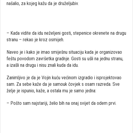
našalio, za kojeg kažu da je druželjubiv.
– Kada vidite da idu neželjeni gosti, stepenice okrenete na drugu
stranu – rekao je kroz osmijeh.
Naveo je i kako je imao smiješnu situaciju kada je organizovao
feštu povodom završetka gradnje. Gosti su ušli na jednu stranu,
a izašli na drugu i nisu znali kuda da idu.
Zanimljivo je da je Vojin kuću većinom izgradio i isprojektovao
sam. Za sebe kaže da je samouk čovjek s osam razreda. Sve
želje je ispunio, kaže, a ostala mu je samo jedna:
– Pošto sam najstariji, želio bih na onaj svijet da odem prvi.