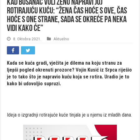
Kad Bosanac voli ženu napravi joj
rotirajuću kuću: “Žena čas hoće s ove, čas
hoće s one strane, sada se okreće pa neka
vidi kako će”
8. Oktobra 2021.
Aktuelno
Kada se kuća gradi, vječita je dilema na koju stranu za
ljepši pogled okrenuti prozore? Vojin Kusić iz Srpca riješio
je to tako što je napravio kuću koja se rotira. Uradio je to
kako bi udovoljio supruzi.
Ideja o izgradnji rotirajuće kuće tinjala je u njemu iz mladih dana.