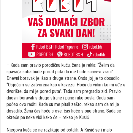
– Kada sam pravio porodičnu kuću, žena je rekla: “Želim da
spavaća soba bude pored puta da me bude sunčevi zraci”.
Dnevni boravak je išao s druge strane. Onda joj je to dosadilo.
“Osjećam se zatvorena kao u kavezu. Hoću da vidim ko mi uđe u
dvorište, da mi je pored puta”. Tada sam pregradio zid. Pravio
dnevni boravak s druge strane i pune ruke posla. Onda sam
počeo ovo raditi. Kada su me pitali zašto, rekao sam da mi je
dosadilo. Žena čas hoće s ove, čas hoće s one strane. Sada se
okreće pa neka vidi kako će – rekao je Kusić.
Njegova kuća se ne razlikuje od ostalih. A Kusić se i malo