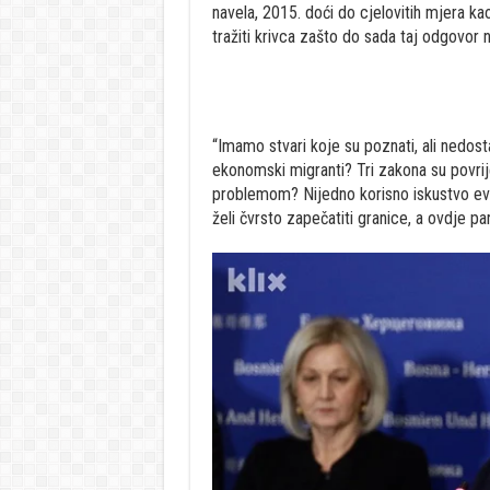
navela, 2015. doći do cjelovitih mjera k
tražiti krivca zašto do sada taj odgovor n
“Imamo stvari koje su poznati, ali nedosta
ekonomski migranti? Tri zakona su povrije
problemom? Nijedno korisno iskustvo evro
želi čvrsto zapečatiti granice, a ovdje par