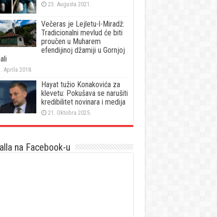
23. Augusta 2021.
Večeras je Lejletu-l-Miradž:
Tradicionalni mevlud će biti
proučen u Muharem
efendijinoj džamiji u Gornjoj
ali
. Aprila 2018.
Hayat tužio Konakovića za
klevetu: Pokušava se narušiti
kredibilitet novinara i medija
21. Oktobra 2025.
lla na Facebook-u