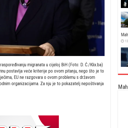
Mah
13
raspoređivanju migranata u cijeloj BiH (Foto: D. Ć./Klix.ba)
nu postavlja veće kriterije po ovom pitanju, nego što je to
 riječima, EU ne razgovara o ovom problemu s državom
nim organizacijama. Za nju je to pokazatelj nepoštivanja
Maha