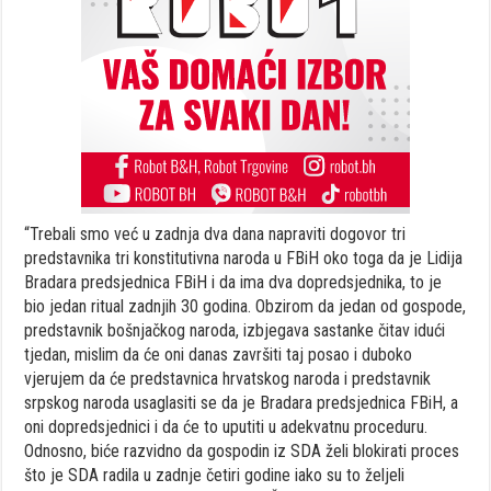
“Trebali smo već u zadnja dva dana napraviti dogovor tri
predstavnika tri konstitutivna naroda u FBiH oko toga da je Lidija
Bradara predsjednica FBiH i da ima dva dopredsjednika, to je
bio jedan ritual zadnjih 30 godina. Obzirom da jedan od gospode,
predstavnik bošnjačkog naroda, izbjegava sastanke čitav idući
tjedan, mislim da će oni danas završiti taj posao i duboko
vjerujem da će predstavnica hrvatskog naroda i predstavnik
srpskog naroda usaglasiti se da je Bradara predsjednica FBiH, a
oni dopredsjednici i da će to uputiti u adekvatnu proceduru.
Odnosno, biće razvidno da gospodin iz SDA želi blokirati proces
što je SDA radila u zadnje četiri godine iako su to željeli