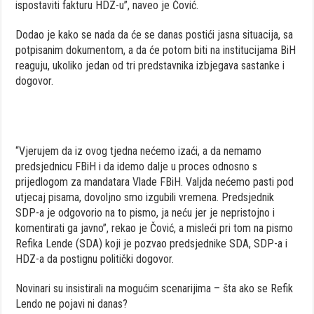
ispostaviti fakturu HDZ-u”, naveo je Čović.
Dodao je kako se nada da će se danas postići jasna situacija, sa
potpisanim dokumentom, a da će potom biti na institucijama BiH
reaguju, ukoliko jedan od tri predstavnika izbjegava sastanke i
dogovor.
“Vjerujem da iz ovog tjedna nećemo izaći, a da nemamo
predsjednicu FBiH i da idemo dalje u proces odnosno s
prijedlogom za mandatara Vlade FBiH. Valjda nećemo pasti pod
utjecaj pisama, dovoljno smo izgubili vremena. Predsjednik
SDP-a je odgovorio na to pismo, ja neću jer je nepristojno i
komentirati ga javno”, rekao je Čović, a misleći pri tom na pismo
Refika Lende (SDA) koji je pozvao predsjednike SDA, SDP-a i
HDZ-a da postignu politički dogovor.
Novinari su insistirali na mogućim scenarijima – šta ako se Refik
Lendo ne pojavi ni danas?