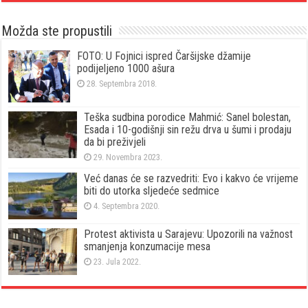
Možda ste propustili
FOTO: U Fojnici ispred Čaršijske džamije
podijeljeno 1000 ašura
28. Septembra 2018.
Teška sudbina porodice Mahmić: Sanel bolestan,
Esada i 10-godišnji sin režu drva u šumi i prodaju
da bi preživjeli
29. Novembra 2023.
Već danas će se razvedriti: Evo i kakvo će vrijeme
biti do utorka sljedeće sedmice
4. Septembra 2020.
Protest aktivista u Sarajevu: Upozorili na važnost
smanjenja konzumacije mesa
23. Jula 2022.