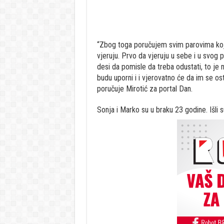
“Zbog toga poručujem svim parovima koji
vjeruju. Prvo da vjeruju u sebe i u svog 
desi da pomisle da treba odustati, to je n
budu uporni i i vjerovatno će da im se ost
poručuje Mirotić za portal Dan.
Sonja i Marko su u braku 23 godine. Išli s