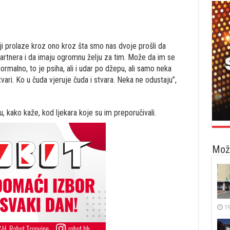
 prolaze kroz ono kroz šta smo nas dvoje prošli da
partnera i da imaju ogromnu želju za tim. Može da im se
ormalno, to je psiha, ali i udar po džepu, ali samo neka
vari. Ko u čuda vjeruje čuda i stvara. Neka ne odustaju”,
u, kako kaže, kod ljekara koje su im preporučivali.
Možd
19