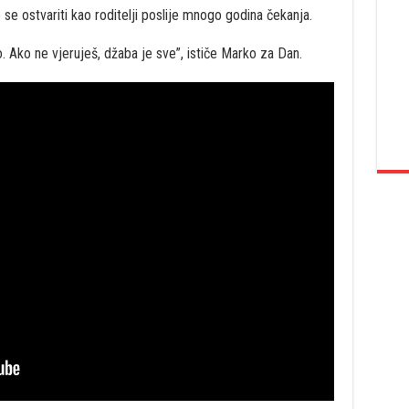
se ostvariti kao roditelji poslije mnogo godina čekanja.
o. Ako ne vjeruješ, džaba je sve”, ističe Marko za Dan.