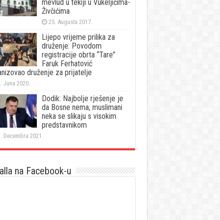
mevlud u tekiji u Vukeljićima-
Živčićima
25. Augusta 2017.
Lijepo vrijeme prilika za
druženje: Povodom
registracije obrta “Tare”
Faruk Ferhatović
nizovao druženje za prijatelje
. Juna 2020.
Dodik: Najbolje rješenje je
da Bosne nema, muslimani
neka se slikaju s visokim
predstavnikom
. Decembra 2021.
lla na Facebook-u