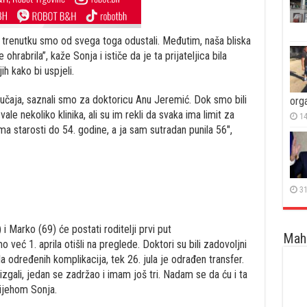
 trenutku smo od svega toga odustali. Međutim, naša bliska
ohrabrila”, kaže Sonja i ističe da je ta prijateljica bila
ih kako bi uspjeli.
slučaja, saznali smo za doktoricu Anu Jeremić. Dok smo bili
orga
vale nekoliko klinika, ali su im rekli da svaka ima limit za
14
a starosti do 54. godine, a ja sam sutradan punila 56″,
31
Maha
 već 1. aprila otišli na preglede. Doktori su bili zadovoljni
dređenih komplikacija, tek 26. jula je odrađen transfer.
zgali, jedan se zadržao i imam još tri. Nadam se da ću i ta
mijehom Sonja.