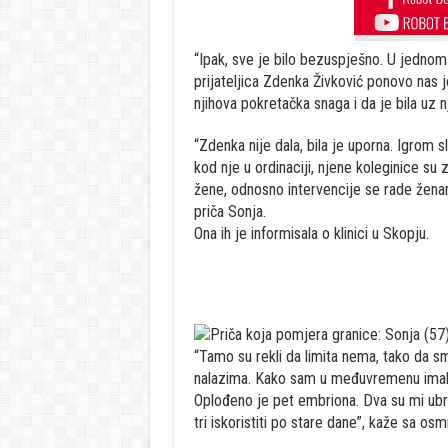
“Ipak, sve je bilo bezuspješno. U jednom
prijateljica Zdenka Živković ponovo nas je 
njihova pokretačka snaga i da je bila uz nj
“Zdenka nije dala, bila je uporna. Igrom 
kod nje u ordinaciji, njene koleginice su z
žene, odnosno intervencije se rade ženam
priča Sonja.
Ona ih je informisala o klinici u Skopju.
“Tamo su rekli da limita nema, tako da smo
nalazima. Kako sam u međuvremenu imala o
Oplođeno je pet embriona. Dva su mi ubri
tri iskoristiti po stare dane”, kaže sa os