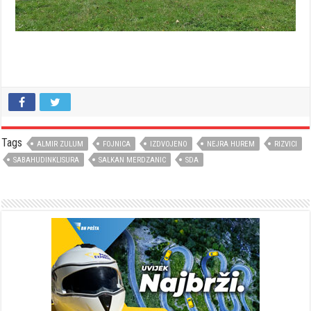
Tags
ALMIR ZULUM
FOJNICA
IZDVOJENO
NEJRA HUREM
RIZVICI
SABAHUDINKLISURA
SALKAN MERDZANIC
SDA