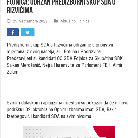
Fojnica: Održan predizborni skup SDA u
Rizvićima
25. Septembra 2022.
Aktuelno
,
Fojnica
Predizborni skup SDA u Rizvićima održan je u prisustvu
mještana iz ovog naselja, ali i Botuna i Podrizvića.
Predstavljeni su kandidati OO SDA Fojnica za Skupštinu SBK
Salkan Merdžanić, Nejra Hurem , te za Parlament FBiH Almir
Zulum.
Svojim dolaskom i aplauzima mještani su pokazali da će njihovu
podršku i 02. oktobra na Općim izborima imati SDA, Bakir
Izetbegović i kandidati SDA na svim nivoima.