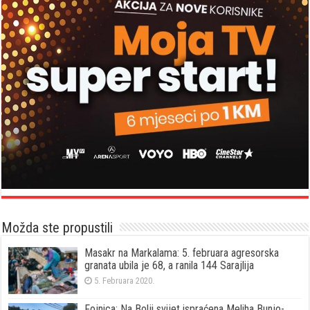
Možda ste propustili
Masakr na Markalama: 5. februara agresorska
granata ubila je 68, a ranila 144 Sarajlija
5. Februara 2020.
Fojnica: Na Bolji svijet ispraćena Meliha Bunjo-