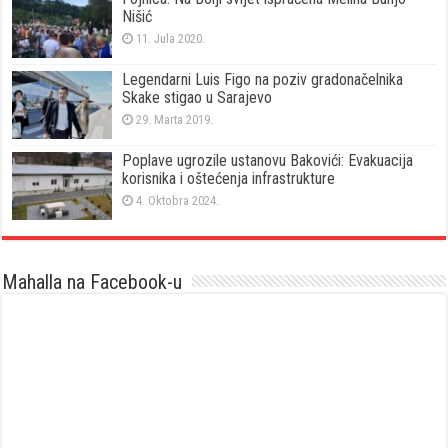
Nišić
11. Jula 2020.
Legendarni Luis Figo na poziv gradonačelnika
Skake stigao u Sarajevo
29. Marta 2019.
Poplave ugrozile ustanovu Bakovići: Evakuacija
korisnika i oštećenja infrastrukture
4. Oktobra 2024.
Mahalla na Facebook-u