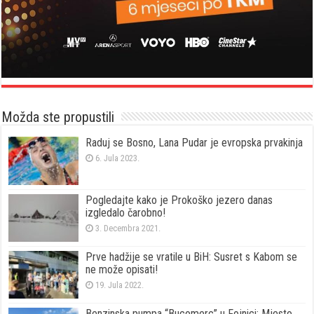
Možda ste propustili
Raduj se Bosno, Lana Pudar je evropska prvakinja
6. Jula 2023.
Pogledajte kako je Prokoško jezero danas
izgledalo čarobno!
3. Decembra 2021.
Prve hadžije se vratile u BiH: Susret s Kabom se
ne može opisati!
19. Jula 2022.
Benzinska pumpa “Bucomerc” u Fojnici: Mjesto