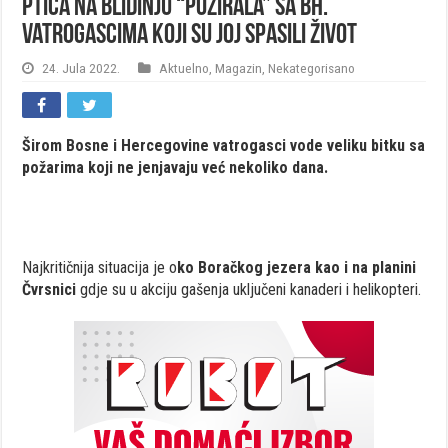
Ptica na Blidinju “pozirala” sa bh.
vatrogascima koji su joj spasili život
24. Jula 2022.
Aktuelno
,
Magazin
,
Nekategorisano
Širom Bosne i Hercegovine vatrogasci vode veliku bitku sa
požarima koji ne jenjavaju već nekoliko dana.
Najkritičnija situacija je o
ko Boračkog jezera kao i na planini
Čvrsnici
gdje su u akciju gašenja uključeni kanaderi i helikopteri.