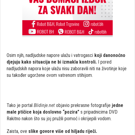
Osim njih, nadljudske napore ulažu i vatrogasci
koji danonoćno
djejuju kako situacija ne bi izmakla kontroli.
I pored
nadljudskih napora koje ulažu nisu zaboravili niti na životinje koje
su također ugoržene ovom vatrenom stihijom.
Tako je portal
Blidinje.net
objavio prekrasne fotografije
jedne
male ptičice koja doslovno “pozira”
s pripadnicima DVD
Rakitno nakon što su joj pružili pomoć i okrijepili vodom.
Zaista, ove
slike govore više od hiljadu riječi.