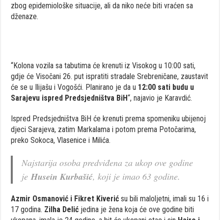
zbog epidemiološke situacije, ali da niko neće biti vraćen sa
dženaze.
“Kolona vozila sa tabutima će krenuti iz Visokog u 10:00 sati,
gdje će Visočani 26. put ispratiti stradale Srebreničane, zaustavit
će se u Ilijašu i Vogošći. Planirano je da u
12:00 sati budu u
Sarajevu ispred Predsjedništva BiH
“, najavio je Karavdić.
Ispred Predsjedništva BiH će krenuti prema spomeniku ubijenoj
djeci Sarajeva, zatim Markalama i potom prema Potočarima,
preko Sokoca, Vlasenice i Milića.
Najstarija osoba predviđena za ukop ove godine
je
Husein Kurbašić
, koji je imao 63 godine.
Azmir Osmanović i Fikret Kiverić
su bili maloljetni, imali su 16 i
17 godina.
Zilha Delić
jedina je žena koja će ove godine biti