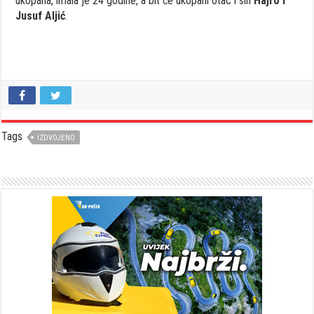
ukopana, imala je 24 godine, a bit će ukopani otac i sin
Hajro i
Jusuf Aljić
.
Tags
IZDVOJENO