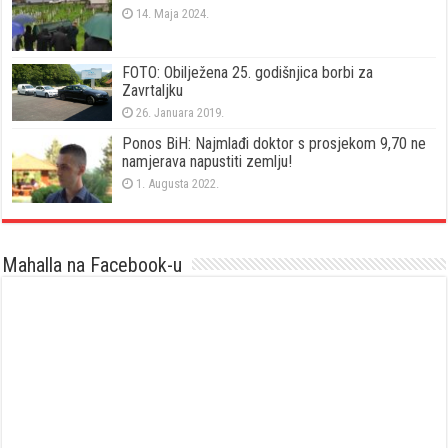
14. Maja 2024.
FOTO: Obilježena 25. godišnjica borbi za
Zavrtaljku
26. Januara 2019.
Ponos BiH: Najmlađi doktor s prosjekom 9,70 ne
namjerava napustiti zemlju!
1. Augusta 2022.
Mahalla na Facebook-u