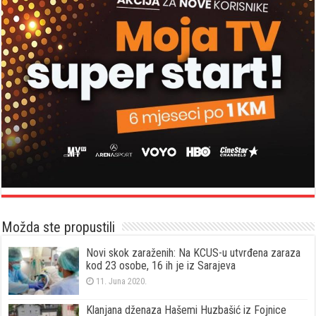
Možda ste propustili
Novi skok zaraženih: Na KCUS-u utvrđena zaraza
kod 23 osobe, 16 ih je iz Sarajeva
11. Juna 2020.
Klanjana dženaza Hašemi Huzbašić iz Fojnice