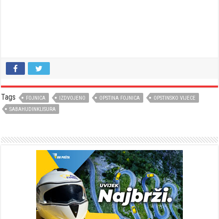
Tags
FOJNICA
IZDVOJENO
OPSTINA FOJNICA
OPSTINSKO VIJECE
SABAHUDINKLISURA