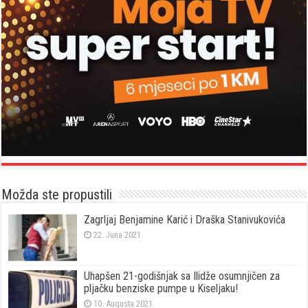
Možda ste propustili
Zagrljaj Benjamine Karić i Draška Stanivukovića
22. Juna 2021.
Uhapšen 21-godišnjak sa Ilidže osumnjičen za
pljačku benziske pumpe u Kiseljaku!
10. Augusta 2021.