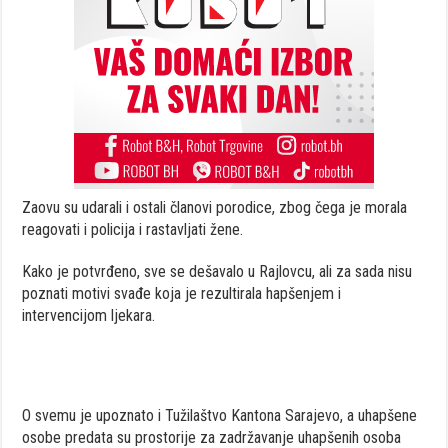
Zaovu su udarali i ostali članovi porodice, zbog čega je morala
reagovati i policija i rastavljati žene.
Kako je potvrđeno, sve se dešavalo u Rajlovcu, ali za sada nisu
poznati motivi svađe koja je rezultirala hapšenjem i
intervencijom ljekara.
O svemu je upoznato i Tužilaštvo Kantona Sarajevo, a uhapšene
osobe predata su prostorije za zadržavanje uhapšenih osoba