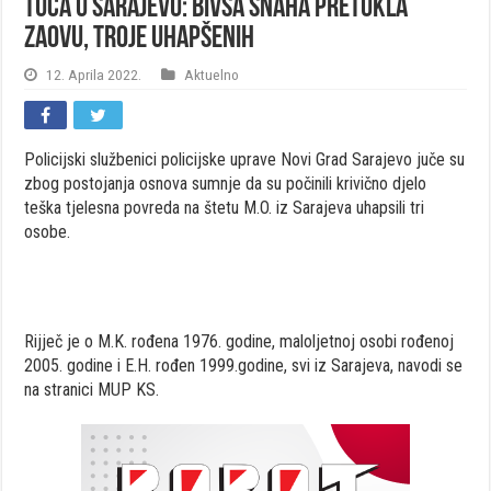
Tuča u Sarajevu: Bivša snaha pretukla
zaovu, troje uhapšenih
12. Aprila 2022.
Aktuelno
Policijski službenici policijske uprave Novi Grad Sarajevo juče su
zbog postojanja osnova sumnje da su počinili krivično djelo
teška tjelesna povreda na štetu M.O. iz Sarajeva uhapsili tri
osobe.
Rijječ je o M.K. rođena 1976. godine, maloljetnoj osobi rođenoj
2005. godine i E.H. rođen 1999.godine, svi iz Sarajeva, navodi se
na stranici MUP KS.