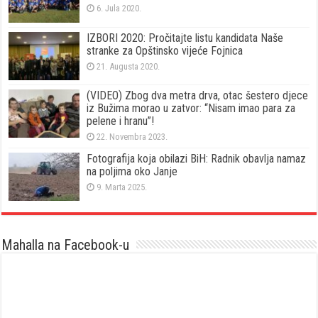
6. Jula 2020.
IZBORI 2020: Pročitajte listu kandidata Naše
stranke za Opštinsko vijeće Fojnica
21. Augusta 2020.
(VIDEO) Zbog dva metra drva, otac šestero djece
iz Bužima morao u zatvor: “Nisam imao para za
pelene i hranu”!
22. Novembra 2023.
Fotografija koja obilazi BiH: Radnik obavlja namaz
na poljima oko Janje
9. Marta 2025.
Mahalla na Facebook-u