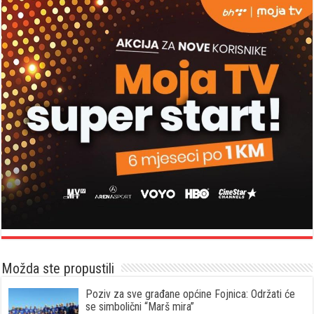
Možda ste propustili
Poziv za sve građane općine Fojnica: Održati će
se simbolični “Marš mira”