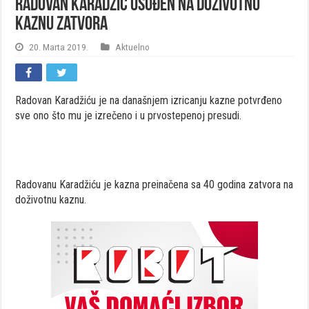
Radovan Karadžić osuđen na DOŽIVOTNU
kaznu zatvora
20. Marta 2019.
Aktuelno
Radovan Karadžiću je na današnjem izricanju kazne potvrđeno
sve ono što mu je izrečeno i u prvostepenoj presudi.
Radovanu Karadžiću je kazna preinačena sa 40 godina zatvora na
doživotnu kaznu.