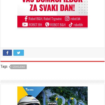
Tags
IZDVOJENO