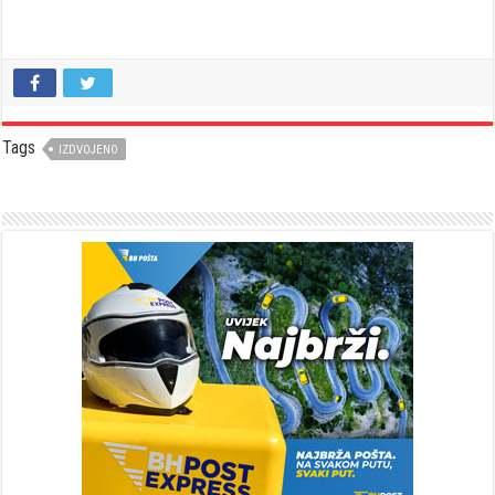
Tags
IZDVOJENO