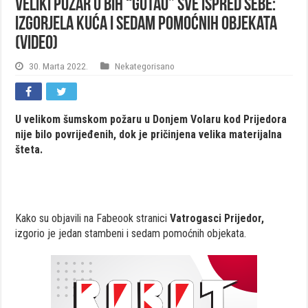
Veliki požar u BiH “gutao” sve ispred sebe:
Izgorjela kuća i sedam pomoćnih objekata
(VIDEO)
30. Marta 2022.
Nekategorisano
U velikom šumskom požaru u Donjem Volaru kod Prijedora
nije bilo povrijeđenih, dok je pričinjena velika materijalna
šteta.
Kako su objavili na Fabeook stranici
Vatrogasci Prijedor,
izgorio je jedan stambeni i sedam pomoćnih objekata.