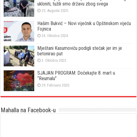
ukloniti, tužili smo državu zbog svega
25. Augusta 2020.
Hašim Bukvić – Novi vijećnik u Opštinskom vijeću
Fojnica
24. Oktobra 2024.
Mještani Kasumoviću podigli stećak jer im je
betonirao put
2. Oktobra 2023.
SJAJAN PROGRAM: Dočekajte 8. mart u
“Reumalu”
29. Februara 2020.
Mahalla na Facebook-u