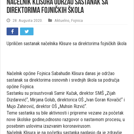
Načelnik Klisura održao sastanak sa
direktorima fojničkih škola
28. Augusta 2020.
Aktuelno
,
Fojnica
Upriličen sastanak načelnika Klisure sa direktorima fojničkih škola
Načelnik općine Fojnica Sabahudin Klisura danas je održao
sastanak sa direktorima osnovnih i srednjih škola sa područja
općine Fojnica.
Sastanku su prisustvovali Samir Kučuk, direktor SMŠ „Zijah
Dizdarević“, Mirjana Golub, direktorica OŠ „Ivan Goran Kovačić“ i
Mujo Zahirović, direktor OŠ „Muhsin Rizvić“.
Teme sastanka su bile aktivnosti i pripreme vezane za početak
nove školske godine,odnosno razgovor o nastavnom procesu, u
posebnim uslovima izazvanim koronavirusom.
Načelnik Klisura je na početku sastanka naglasio da je zdravlje