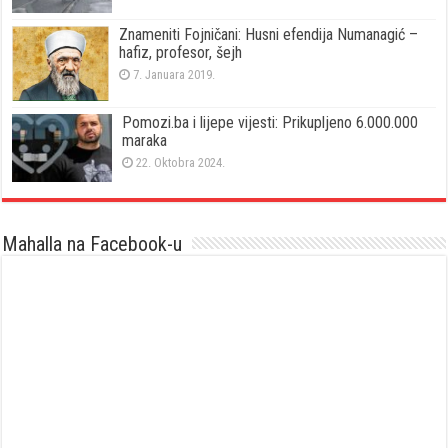
Znameniti Fojničani: Husni efendija Numanagić –
hafiz, profesor, šejh
7. Januara 2019.
Pomozi.ba i lijepe vijesti: Prikupljeno 6.000.000
maraka
22. Oktobra 2024.
Mahalla na Facebook-u