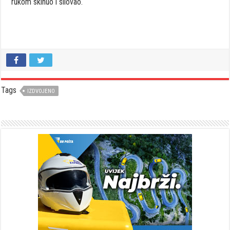
rukom skinuo i silovao.
Tags
IZDVOJENO