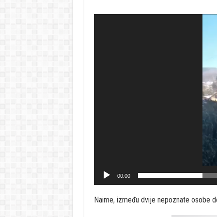
Video
Player
00:00
Naime, između dvije nepoznate osobe doš