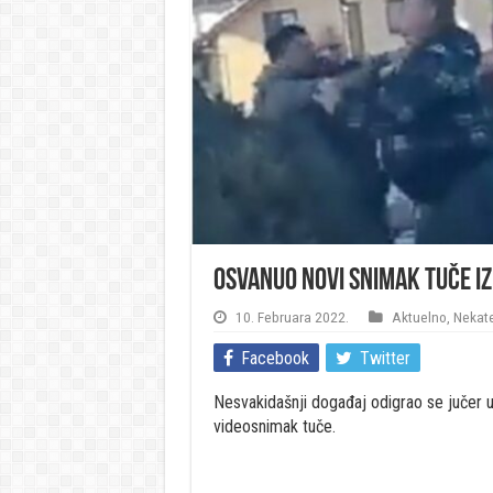
Osvanuo novi snimak tuče iz 
10. Februara 2022.
Aktuelno
,
Nekat
Facebook
Twitter
Nesvakidašnji događaj odigrao se jučer u
videosnimak tuče.