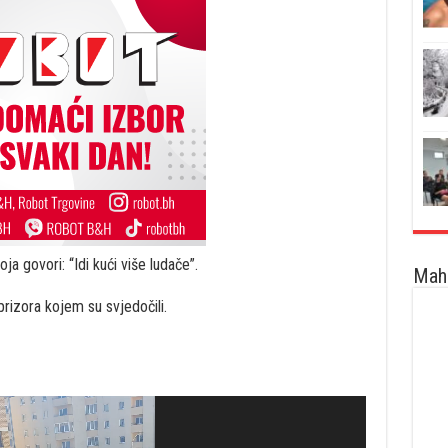
a govori: “Idi kući više ludače”.
Maha
prizora kojem su svjedočili.