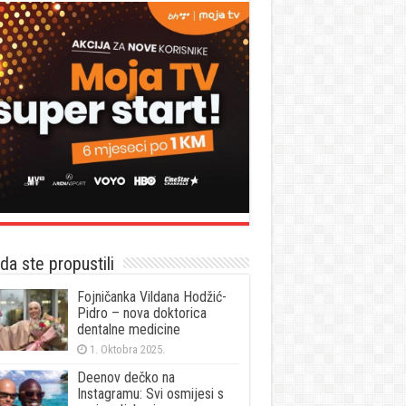
a ste propustili
Fojničanka Vildana Hodžić-
Pidro – nova doktorica
dentalne medicine
1. Oktobra 2025.
Deenov dečko na
Instagramu: Svi osmijesi s