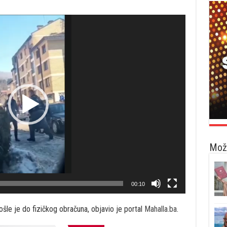
Možd
00:10
le je do fizičkog obračuna, objavio je portal
Mahalla.ba
.