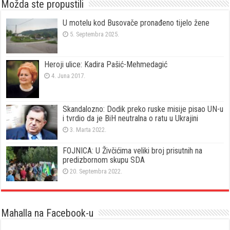
Možda ste propustili
U motelu kod Busovače pronađeno tijelo žene
5. Septembra 2025.
Heroji ulice: Kadira Pašić-Mehmedagić
4. Juna 2017.
Skandalozno: Dodik preko ruske misije pisao UN-u
i tvrdio da je BiH neutralna o ratu u Ukrajini
3. Marta 2022.
FOJNICA: U Živčićima veliki broj prisutnih na
predizbornom skupu SDA
20. Septembra 2022.
Mahalla na Facebook-u