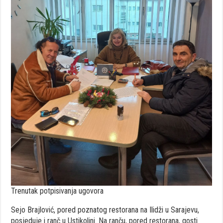
Trenutak potpisivanja ugovora
Sejo Brajlović, pored poznatog restorana na Ilidži u Sarajevu,
posjeduje i ranč u Ustikolini. Na ranču, pored restorana, gosti