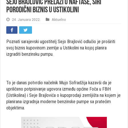
Sejo Brajlović prelazi u naftaše, širi
porodični biznis u Ustikolini
24. Januara 2022.
Aktuelno
Poznati sarajevski ugostitelj Sejo Brajlović odlučio je proširiti
svoj biznis kupovinom zemlje u Ustikolini na kojoj planira
izgraditi benzinsku pumpu.
To je danas potvrdio načelnik Mujo Sofradžija kazavši da je
upriličeno potpisivanje ugovora između općine Foča u FBiH
(Ustikolina) i Seje Brajlovića o kupoprodaji zemljišta na kojem je
planirana izgradnja moderne benzinske pumpe sa pratećim
objektima.