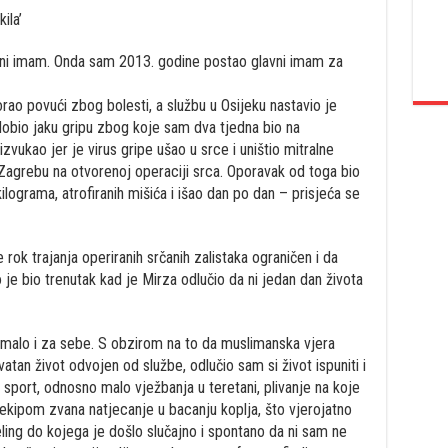
ila’
čni imam. Onda sam 2013. godine postao glavni imam za
rao povući zbog bolesti, a službu u Osijeku nastavio je
obio jaku gripu zbog koje sam dva tjedna bio na
izvukao jer je virus gripe ušao u srce i uništio mitralne
 Zagrebu na otvorenoj operaciji srca. Oporavak od toga bio
ilograma, atrofiranih mišića i išao dan po dan – prisjeća se
e rok trajanja operiranih srčanih zalistaka ograničen i da
 je bio trenutak kad je Mirza odlučio da ni jedan dan života
malo i za sebe. S obzirom na to da muslimanska vjera
tan život odvojen od službe, odlučio sam si život ispuniti i
sport, odnosno malo vježbanja u teretani, plivanje na koje
ekipom zvana natjecanje u bacanju koplja, što vjerojatno
ling do kojega je došlo slučajno i spontano da ni sam ne