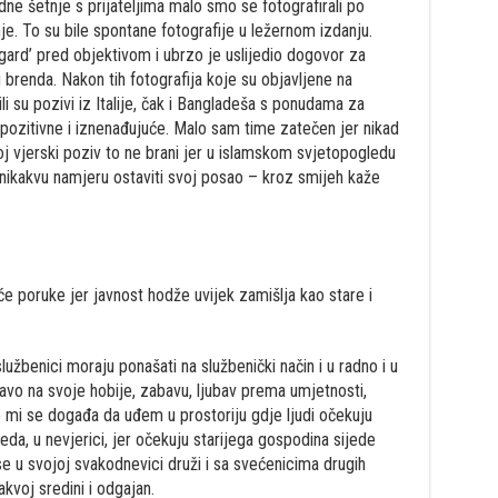
ne šetnje s prijateljima malo smo se fotografirali po
nje. To su bile spontane fotografije u ležernom izdanju.
 ‘gard’ pred objektivom i ubrzo je uslijedio dogovor za
brenda. Nakon tih fotografija koje su objavljene na
li su pozivi iz Italije, čak i Bangladeša s ponudama za
 pozitivne i iznenađujuće. Malo sam time zatečen jer nikad
oj vjerski poziv to ne brani jer u islamskom svjetopogledu
nikakvu namjeru ostaviti svoj posao – kroz smijeh kaže
će poruke jer javnost hodže uvijek zamišlja kao stare i
službenici moraju ponašati na službenički način i u radno i u
avo na svoje hobije, zabavu, ljubav prema umjetnosti,
 mi se događa da uđem u prostoriju gdje ljudi očekuju
da, u nevjerici, jer očekuju starijega gospodina sijede
e u svojoj svakodnevici druži i sa svećenicima drugih
akvoj sredini i odgajan.