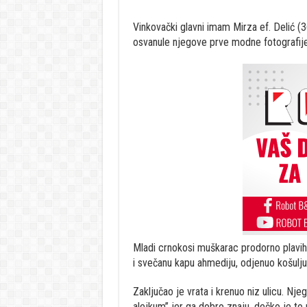
Vinkovački glavni imam Mirza ef. Delić 
osvanule njegove prve modne fotografije
Mladi crnokosi muškarac prodorno plavih 
i svečanu kapu ahmediju, odjenuo košulju,
Zaključao je vrata i krenuo niz ulicu. Nj
alejkum” jer ga dobro znaju, dečko je t