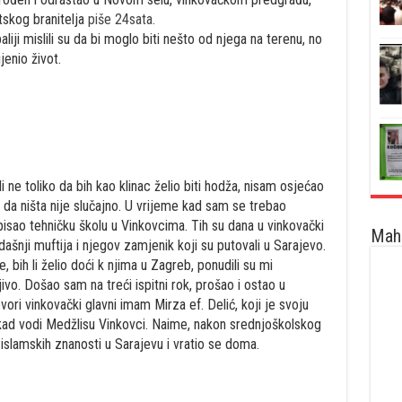
atskog branitelja
piše 24sata.
liji mislili su da bi moglo biti nešto od njega na terenu, no
enio život.
i ne toliko da bih kao klinac želio biti hodža, nisam osjećao
m da ništa nije slučajno. U vrijeme kad sam se trebao
upisao tehničku školu u Vinkovcima. Tih su dana u vinkovački
Maha
šnji muftija i njegov zamjenik koji su putovali u Sarajevo.
, bih li želio doći k njima u Zagreb, ponudili su mi
jivo. Došao sam na treći ispitni rok, prošao i ostao u
ori vinkovački glavni imam Mirza ef. Delić, koji je svoju
kad vodi Medžlisu Vinkovci. Naime, nakon srednjoškolskog
islamskih znanosti u Sarajevu i vratio se doma.