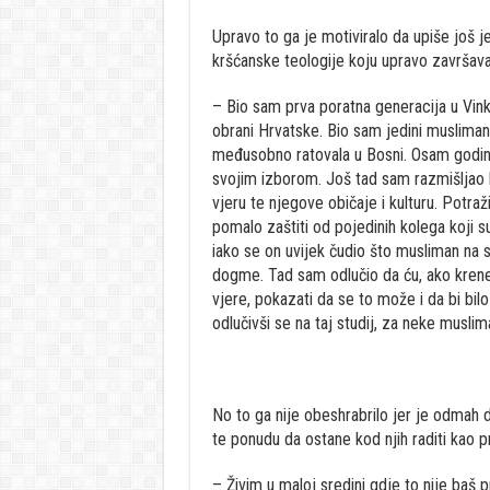
Upravo to ga je motiviralo da upiše još je
kršćanske teologije koju upravo završava
– Bio sam prva poratna generacija u Vinkov
obrani Hrvatske. Bio sam jedini muslim
međusobno ratovala u Bosni. Osam godina 
svojim izborom. Još tad sam razmišljao k
vjeru te njegove običaje i kulturu. Potr
pomalo zaštiti od pojedinih kolega koji s
iako se on uvijek čudio što musliman na s
dogme. Tad sam odlučio da ću, ako krenem 
vjere, pokazati da se to može i da bi bil
odlučivši se na taj studij, za neke muslim
No to ga nije obeshrabrilo jer je odmah
te ponudu da ostane kod njih raditi kao p
– Živim u maloj sredini gdje to nije baš