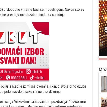
(36) u slobodno vrijeme bavi se modelingom. Nakon što su
, ne prestaju mu stizati ponude za suradnju
Možd
očiju izašao je iz misne dvorane, skinuo svoje crno džube
 cipele, navukao sako i izašao iz džamije.
egovi su ga Vinkovčani sa štovanjem pozdravljali “es-selamu
o rođen i odrastao u Novom selu, vinkovačkom predgrađu,