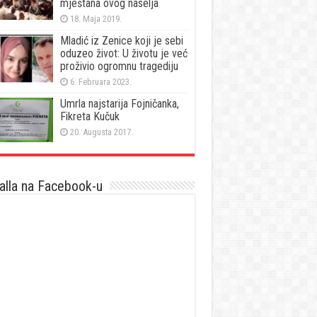
mještana ovog naselja
18. Maja 2019.
Mladić iz Zenice koji je sebi
oduzeo život: U životu je već
proživio ogromnu tragediju
6. Februara 2023.
Umrla najstarija Fojničanka,
Fikreta Kučuk
20. Augusta 2017.
lla na Facebook-u