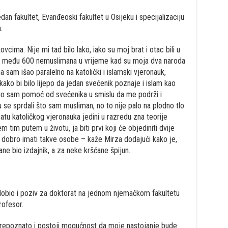
dan fakultet, Evanđeoski fakultet u Osijeku i specijalizaciju
.
cima. Nije mi tad bilo lako, iako su moj brat i otac bili u
an među 600 nemuslimana u vrijeme kad su moja dva naroda
sam išao paralelno na katolički i islamski vjeronauk,
ako bi bilo lijepo da jedan svećenik poznaje i islam kao
ažio sam pomoć od svećenika u smislu da me podrži i
u se sprdali što sam musliman, no to nije palo na plodno tlo
atu katoličkog vjeronauka jedini u razredu zna teorije
tim putem u životu, ja biti prvi koji će objediniti dvije
o dobro imati takve osobe – kaže Mirza dodajući kako je,
ane bio izdajnik, a za neke kršćane špijun.
 dobio i poziv za doktorat na jednom njemačkom fakultetu
rofesor.
 prepoznato i postoji mogućnost da moje nastojanje bude