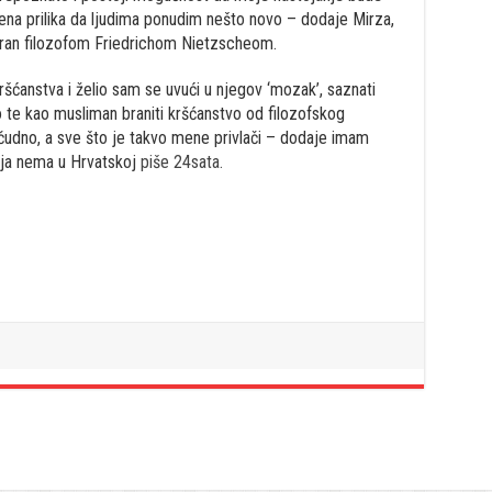
ena prilika da ljudima ponudim nešto novo – dodaje Mirza,
piriran filozofom Friedrichom Nietzscheom.
kršćanstva i želio sam se uvući u njegov ‘mozak’, saznati
o te kao musliman braniti kršćanstvo od filozofskog
 čudno, a sve što je takvo mene privlači – dodaje imam
telja nema u Hrvatskoj
piše 24sata.