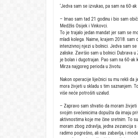
‘Jedva sam se izvukao, pa sam na 60-ak k
– Imao sam tad 21 godinu i bio sam obi
Medžlis Osijek i Vinkovci.
To je trajalo jedan mandat jer sam se mo
mladi kolega. Naime, krajem 2018. sam d
intenzivnoj njezi u bolnici. Jedva sam se 
zaliske. Završio sam u bolnici Dubrava u
je bolan i dugotrajan. Pao sam na 60-ak k
Mirza najgoreg perioda u životu.
Nakon operacije liječnici su mu rekli da j
mora živjeti u skladu s tim saznanjem. To
više neće potrošiti uzalud.
– Zapravo sam shvatio da moram živjeti 
svojim svećenicima dopušta da imaju priva
aktivnostima koje me čine sretnim. To su 
moram zbog zdravlja, jedna zezancija s 
radimo pogrešno, ali nas zabavlja, i mode