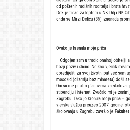
od poštenih radišnih roditelja i brata hrv
Dok je trčao za loptom u NK Dilj i NK Ciba
onda se Mirzi Deliću (36) iznenada promij
Ovako je krenula moja priča
– Odgojen sam u tradicionalnoj obitelji, al
božji poziv i slično. No kao vjernik misli
opredijeliti za svoj životni put već sam 
mesdžid (džamija bez minareta) došli sada
Oni su me pitali o planovima za školovanje
stipendiju i internat. Zvučalo mi je zaniml
Zagrebu. Tako je krenula moja priča – gov
vjersku službu preuzeo 2007. godine, ot
školovanja u Zagrebu završio je Fakultet 