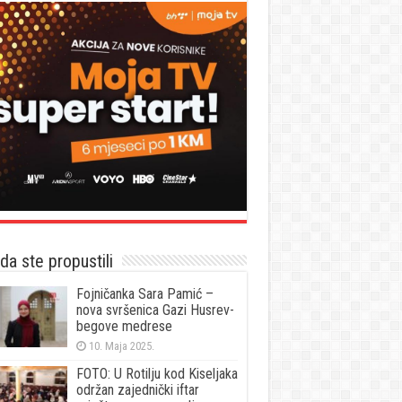
a ste propustili
Fojničanka Sara Pamić –
nova svršenica Gazi Husrev-
begove medrese
10. Maja 2025.
FOTO: U Rotilju kod Kiseljaka
održan zajednički iftar