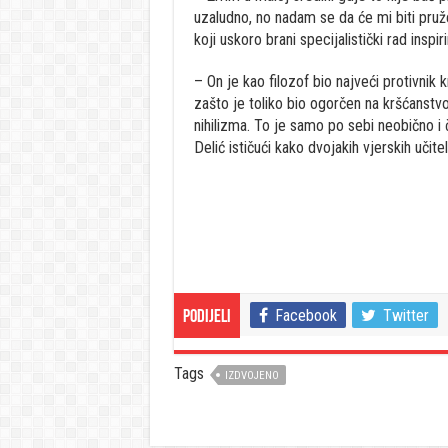
uzaludno, no nadam se da će mi biti pruž
koji uskoro brani specijalistički rad ins
– On je kao filozof bio najveći protivnik 
zašto je toliko bio ogorčen na kršćanstv
nihilizma. To je samo po sebi neobično i
Delić ističući kako dvojakih vjerskih uči
Facebook
Twitter
Podijeli
Tags
IZDVOJENO