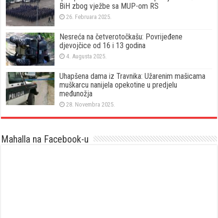
BiH zbog vježbe sa MUP-om RS
26. Februara 2025.
Nesreća na četverotočkašu: Povrijeđene
djevojčice od 16 i 13 godina
4. Augusta 2025.
Uhapšena dama iz Travnika: Užarenim mašicama
muškarcu nanijela opekotine u predjelu
međunožja
28. Novembra 2025.
Mahalla na Facebook-u