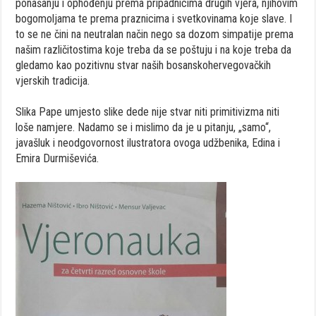
ponašanju i ophođenju prema pripadnicima drugih vjera, njihovim
bogomoljama te prema praznicima i svetkovinama koje slave. I
to se ne čini na neutralan način nego sa dozom simpatije prema
našim različitostima koje treba da se poštuju i na koje treba da
gledamo kao pozitivnu stvar naših bosanskohervegovačkih
vjerskih tradicija.
Slika Pape umjesto slike dede nije stvar niti primitivizma niti
loše namjere. Nadamo se i mislimo da je u pitanju, „samo“,
javašluk i neodgovornost ilustratora ovoga udžbenika, Edina i
Emira Durmiševića.