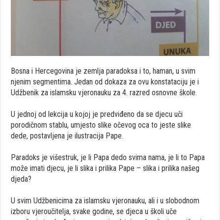
Bosna i Hercegovina je zemlja paradoksa i to, haman, u svim
njenim segmentima. Jedan od dokaza za ovu konstataciju je i
Udžbenik za islamsku vjeronauku za 4. razred osnovne škole.
U jednoj od lekcija u kojoj je predviđeno da se djecu uči
porodičnom stablu, umjesto slike očevog oca to jeste slike
dede, postavljena je ilustracija Pape.
Paradoks je višestruk, je li Papa dedo svima nama, je li to Papa
može imati djecu, je li slika i prilika Pape – slika i prilika našeg
djeda?
U svim Udžbenicima za islamsku vjeronauku, ali i u slobodnom
izboru vjeroučitelja, svake godine, se djeca u školi uče