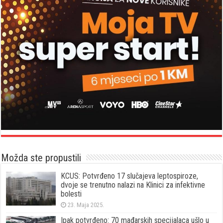
Možda ste propustili
KCUS: Potvrđeno 17 slučajeva leptospiroze,
dvoje se trenutno nalazi na Klinici za infektivne
bolesti
23. Maja 2025.
Ipak potvrđeno: 70 mađarskih specijalaca ušlo u