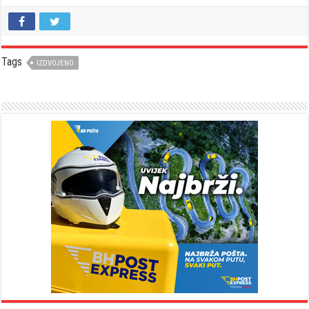
Tags
IZDVOJENO