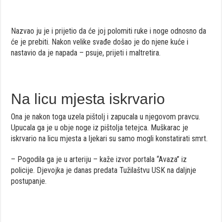
Nazvao ju je i prijetio da će joj polomiti ruke i noge odnosno da
će je prebiti. Nakon velike svađe došao je do njene kuće i
nastavio da je napada – psuje, prijeti i maltretira.
Na licu mjesta iskrvario
Ona je nakon toga uzela pištolj i zapucala u njegovom pravcu.
Upucala ga je u obje noge iz pištolja tetejca. Muškarac je
iskrvario na licu mjesta a ljekari su samo mogli konstatirati smrt.
– Pogodila ga je u arteriju – kaže izvor portala “Avaza” iz
policije. Djevojka je danas predata Tužilaštvu USK na daljnje
postupanje.