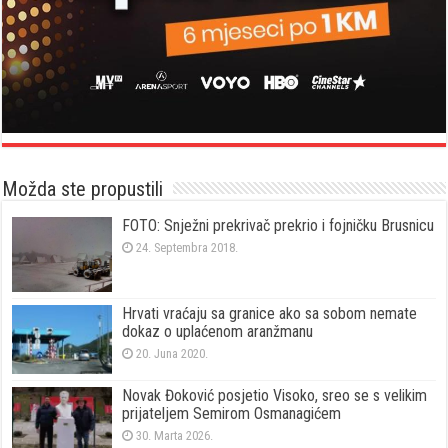
Možda ste propustili
FOTO: Snježni prekrivač prekrio i fojničku Brusnicu
24. Septembra 2018.
Hrvati vraćaju sa granice ako sa sobom nemate
dokaz o uplaćenom aranžmanu
20. Juna 2020.
Novak Đoković posjetio Visoko, sreo se s velikim
prijateljem Semirom Osmanagićem
30. Marta 2026.