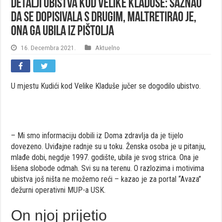
Detalji ubistva kod Velike Kladuše: Saznao
da se dopisivala s drugim, maltretirao je,
ona ga ubila iz pištolja
16. Decembra 2021.
Aktuelno
U mjestu Kudići kod Velike Kladuše jučer se dogodilo ubistvo.
– Mi smo informaciju dobili iz Doma zdravlja da je tijelo
dovezeno. Uviđajne radnje su u toku. Ženska osoba je u pitanju,
mlađe dobi, negdje 1997. godište, ubila je svog strica. Ona je
lišena slobode odmah. Svi su na terenu. O razlozima i motivima
ubistva još ništa ne možemo reći – kazao je za portal “Avaza”
dežurni operativni MUP-a USK.
On njoj prijetio