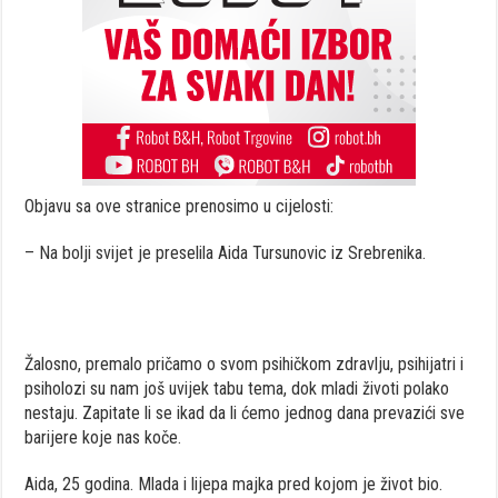
Objavu sa ove stranice prenosimo u cijelosti:
– Na bolji svijet je preselila Aida Tursunovic iz Srebrenika.
Žalosno, premalo pričamo o svom psihičkom zdravlju, psihijatri i
psiholozi su nam još uvijek tabu tema, dok mladi životi polako
nestaju. Zapitate li se ikad da li ćemo jednog dana prevazići sve
barijere koje nas koče.
Aida, 25 godina. Mlada i lijepa majka pred kojom je život bio.