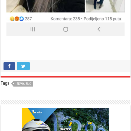
Tags
IZDVOJENO