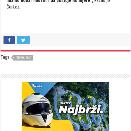
imamo dobar nadzor i da poštujemo mjere”,
kazao je
Čerkez.
Tags
IZDVOJENO