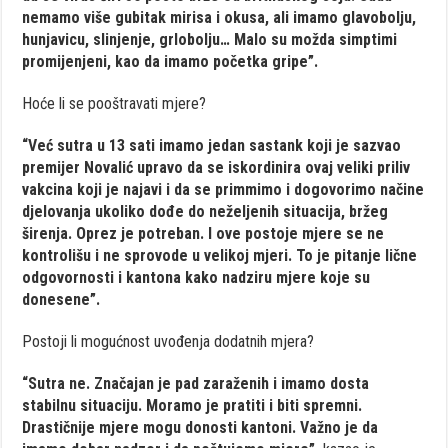
nemamo više gubitak mirisa i okusa, ali imamo glavobolju,
hunjavicu, slinjenje, grlobolju… Malo su možda simptimi
promijenjeni, kao da imamo početka gripe”.
Hoće li se pooštravati mjere?
“Već sutra u 13 sati imamo jedan sastank koji je sazvao
premijer Novalić upravo da se iskordinira ovaj veliki priliv
vakcina koji je najavi i da se primmimo i dogovorimo načine
djelovanja ukoliko dođe do neželjenih situacija, bržeg
širenja. Oprez je potreban. I ove postoje mjere se ne
kontrolišu i ne sprovode u velikoj mjeri. To je pitanje lične
odgovornosti i kantona kako nadziru mjere koje su
donesene”.
Postoji li mogućnost uvođenja dodatnih mjera?
“Sutra ne. Značajan je pad zaraženih i imamo dosta
stabilnu situaciju. Moramo je pratiti i biti spremni.
Drastičnije mjere mogu donosti kantoni. Važno je da