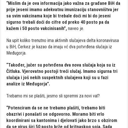
“Mislim da je ova informacija jako važna za građane BiH da
prije jeseni imamo adekvatnu imunizaciju stanovništva jer
sa svim vakcinama koje bi trebale doći mi bi do jeseni
sigurno trebali doći do cifre od preko 40 posto pa da
kažem i 50 posto vakcinisanih”,
naveo je.
Na upit koliko trenutno ima aktivnih slučajeva delta koronavirusa
u BiH, Čerkez je kazao da imaju vć dva potvrđena slučaja iz
Međugorja.
“Također, jučer su potvrđena dva nova slučaja koja su iz
Čitluka. Vjerovatno postoji treći slučaj. Imamo sigurna tri
slučaja i još nekih suspektnih slučajeva koji su u fazi
analize iz Međugorja”.
Trebamo mi se plašiti, jesmo sli spremni za novi val?
“Potenciram da se ne trebamo plašiti, trebamo biti
obazrivi i ponašati se odgovorno. Moramo biti vrlo
koordinirani sa kantonima i djelovati jako brzo s obzirom
da se virus širi 50 posto brže od britnaskog soja. Sada