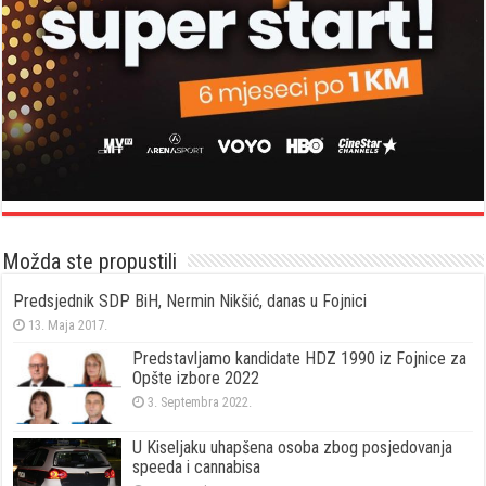
Možda ste propustili
Predsjednik SDP BiH, Nermin Nikšić, danas u Fojnici
13. Maja 2017.
Predstavljamo kandidate HDZ 1990 iz Fojnice za
Opšte izbore 2022
3. Septembra 2022.
U Kiseljaku uhapšena osoba zbog posjedovanja
speeda i cannabisa