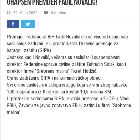
Uhapšen premijer Fadil Novalić!
29. Maja 2020.
Aktuelno
Premijer Federacije BiH Fadil Novalić nakon više od osam sati
saslušanja zadržan je u prostorijama Državne agencije za
istrage i zaštitu (SIPA).
Jednako kao i Novalić, večeras su saslušani i suspendovani
direktor Federalne uprave civilne zaštite Fahrudin Solak, kao i
direktor firme “Srebrena malina” Fikret Hodžić.
Oni su zadržani u SIPA-i na kriminalističkoj obradi.
Svi oni su saslušani u sklopu istrage koja se vrši zbog nabavke
100 respiratora iz Kine koji su koštali 10,5 miliona KM.
U proteklim sedmicama SIPA je vršila pretrese u FUCZ-u, Vladi
FBiH, Zavodu za javno zdravstvo FBiH, zatim i u firmi “Srebrena
malina”.