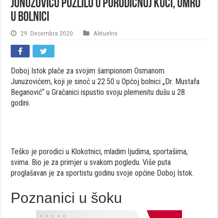
Junuzoviću pozlilo u porodičnoj kući, umro
u bolnici
29. Decembra 2020.
Aktuelno
Doboj Istok plače za svojim šampionom Osmanom
Junuzovićem, koji je sinoć u 22.50 u Općoj bolnici „Dr. Mustafa
Beganović“ u Gračanici ispustio svoju plemenitu dušu u 28.
godini.
Teško je porodici u Klokotnici, mladim ljudima, sportašima,
svima. Bio je za primjer u svakom pogledu. Više puta
proglašavan je za sportistu godinu svoje općine Doboj Istok.
Poznanici u šoku