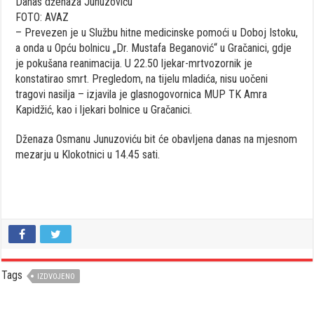
Danas dženaza Junuzoviću
FOTO: AVAZ
– Prevezen je u Službu hitne medicinske pomoći u Doboj Istoku,
a onda u Opću bolnicu „Dr. Mustafa Beganović“ u Gračanici, gdje
je pokušana reanimacija. U 22.50 ljekar-mrtvozornik je
konstatirao smrt. Pregledom, na tijelu mladića, nisu uočeni
tragovi nasilja – izjavila je glasnogovornica MUP TK Amra
Kapidžić, kao i ljekari bolnice u Gračanici.
Dženaza Osmanu Junuzoviću bit će obavljena danas na mjesnom
mezarju u Klokotnici u 14.45 sati.
Tags
IZDVOJENO