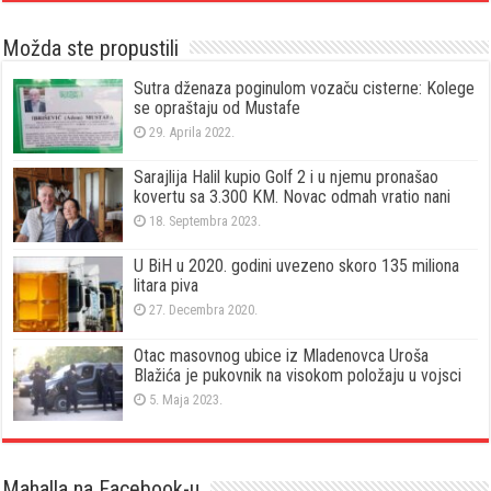
Možda ste propustili
Sutra dženaza poginulom vozaču cisterne: Kolege
se opraštaju od Mustafe
29. Aprila 2022.
Sarajlija Halil kupio Golf 2 i u njemu pronašao
kovertu sa 3.300 KM. Novac odmah vratio nani
18. Septembra 2023.
U BiH u 2020. godini uvezeno skoro 135 miliona
litara piva
27. Decembra 2020.
Otac masovnog ubice iz Mladenovca Uroša
Blažića je pukovnik na visokom položaju u vojsci
5. Maja 2023.
Mahalla na Facebook-u