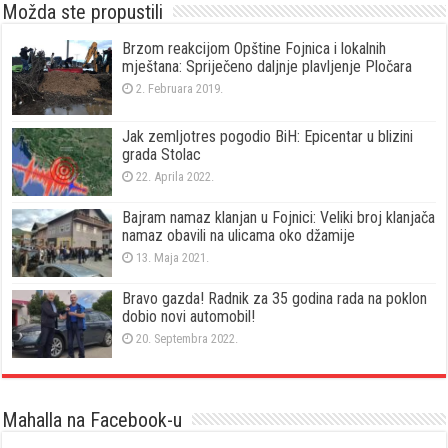
Možda ste propustili
Brzom reakcijom Opštine Fojnica i lokalnih
mještana: Spriječeno daljnje plavljenje Pločara
2. Februara 2019.
Jak zemljotres pogodio BiH: Epicentar u blizini
grada Stolac
22. Aprila 2022.
Bajram namaz klanjan u Fojnici: Veliki broj klanjača
namaz obavili na ulicama oko džamije
13. Maja 2021.
Bravo gazda! Radnik za 35 godina rada na poklon
dobio novi automobil!
20. Septembra 2022.
Mahalla na Facebook-u