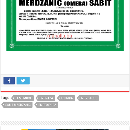
Tags
CEMERNICA
DZENAZA
FOJNICA
IZDVOJENO
SABIT MERDZANIC
SMRTOVNICA