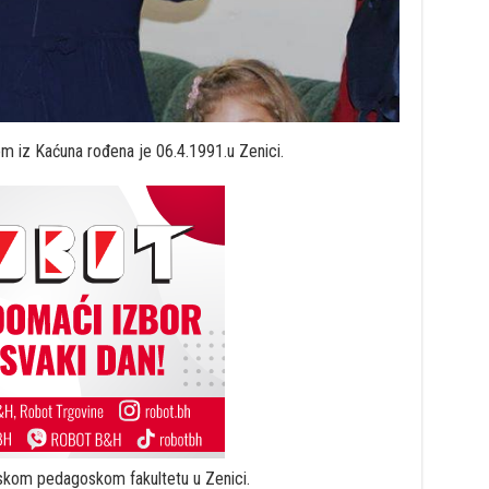
m iz Kaćuna rođena je 06.4.1991.u Zenici.
mskom pedagoskom fakultetu u Zenici.