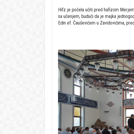
Hifz je počela učiti pred hafizom Merjem 
sa učenjem, budući da je majka jednogod
Edin ef. Čauševićem u Zavidovićima, pred