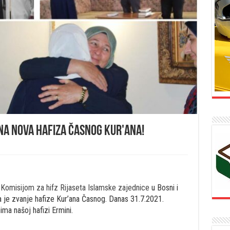
na nova hafiza Časnog Kur'ana!
d
Komisijom za hifz Rijaseta Islamske zajednice
u Bosni i
 je zvanje hafize Kur’ana Časnog. Danas 31.7.2021.
ma našoj hafizi Ermini.