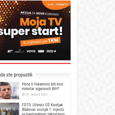
a ste propustili
Hoće li Vukanović biti novi
ministar sigurnosti BiH?
28. Januara 2025.
FOTO: Učenici OŠ Kiseljak
Bilalovac osvojili 1. mjesto
na kantonalnom takmičenju