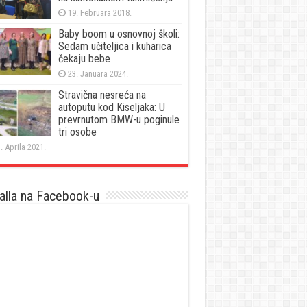
19. Februara 2018.
Baby boom u osnovnoj školi:
Sedam učiteljica i kuharica
čekaju bebe
23. Januara 2024.
Stravična nesreća na
autoputu kod Kiseljaka: U
prevrnutom BMW-u poginule
tri osobe
. Aprila 2021.
lla na Facebook-u