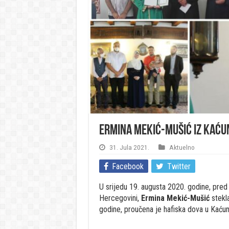
Ermina Mekić-Mušić iz Kaću
31. Jula 2021.
Aktuelno
Facebook
Twitter
U srijedu 19. augusta 2020. godine, pre
Hercegovini,
Ermina Mekić-Mušić
stekla
godine, proučena je hafiska dova u Kaćuni