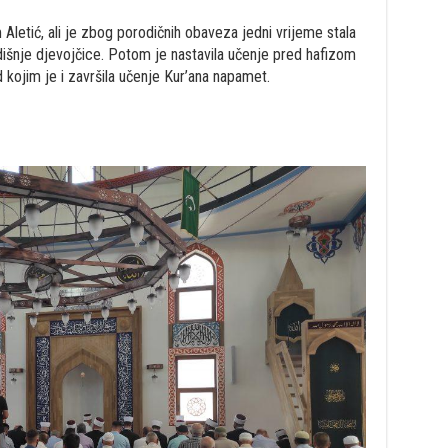
Aletić, ali je zbog porodičnih obaveza jedni vrijeme stala
išnje djevojčice. Potom je nastavila učenje pred hafizom
 kojim je i završila učenje Kur’ana napamet.