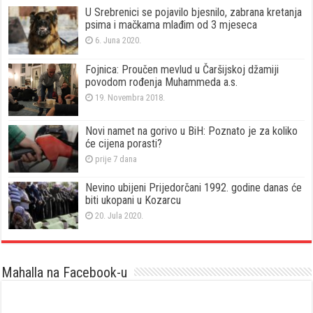
U Srebrenici se pojavilo bjesnilo, zabrana kretanja
psima i mačkama mlađim od 3 mjeseca
6. Juna 2020.
Fojnica: Proučen mevlud u Čaršijskoj džamiji
povodom rođenja Muhammeda a.s.
19. Novembra 2018.
Novi namet na gorivo u BiH: Poznato je za koliko
će cijena porasti?
prije 7 dana
Nevino ubijeni Prijedorčani 1992. godine danas će
biti ukopani u Kozarcu
20. Jula 2020.
Mahalla na Facebook-u