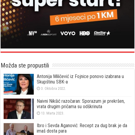
Možda ste propustili
Antonija Miličević iz Fojnice ponovo izabrana u
Skupštinu SBK-a
3. Oktobra 2022.
Naivni Nikšić razočaran: Sporazum je prekršen,
vrata drugim pričama su odškrinuta
13. Marta 2023.
Ibro i Sevda Aganović: Recept za dug brak je da
imaš dosta para