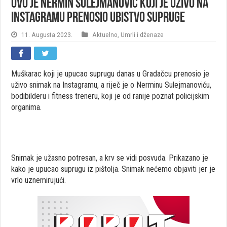
Ovo je Nermin Sulejmanović koji je uživo na
Instagramu prenosio ubistvo supruge
11. Augusta 2023.
Aktuelno
,
Umrli i dženaze
Muškarac koji je upucao suprugu danas u Gradačcu prenosio je
uživo snimak na Instagramu, a riječ je o Nerminu Sulejmanoviću,
bodibilderu i fitness treneru, koji je od ranije poznat policijskim
organima.
Snimak je užasno potresan, a krv se vidi posvuda. Prikazano je
kako je upucao suprugu iz pištolja. Snimak nećemo objaviti jer je
vrlo uznemirujući.