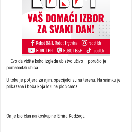
– Evo da vidite kako izgleda ubistvo uživo – poručio je
pomahnitali ubica.
U toku je potjera za njim, specijalci su na terenu. Na snimku je
prikazana i beba koja leži na pločicama.
On je bio član narkoskupine Emira Kodžaga.