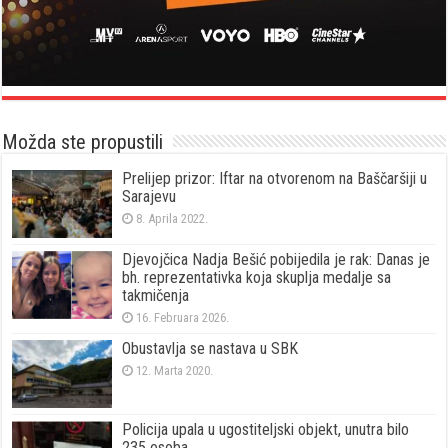
Možda ste propustili
Prelijep prizor: Iftar na otvorenom na Baščaršiji u
Sarajevu
8. Aprila 2022.
Djevojčica Nadja Bešić pobijedila je rak: Danas je
bh. reprezentativka koja skuplja medalje sa
takmičenja
16. Februara 2026.
Obustavlja se nastava u SBK
12. Marta 2020.
Policija upala u ugostiteljski objekt, unutra bilo
235 osoba