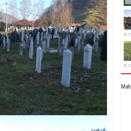
15
10
Maha