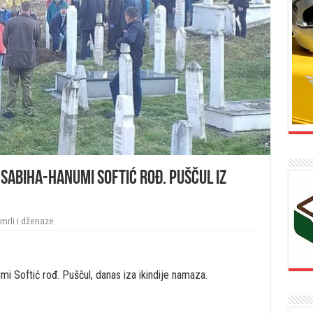
Sabiha-hanumi Softić rođ. Puščul iz
mrli i dženaze
i Softić rođ. Puščul, danas iza ikindije namaza.