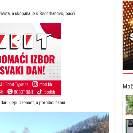
 života, a ukopana je u Šečerhanovoj bašči.
Možd
ari lijepi Džennet, a porodici sabur.