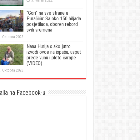
5. Marta 2022.
“Gori” na sve strane u
Puračiću: Sa oko 150 hiljada
posjetilaca, oboren rekord
svih vremena
. Oktobra 2023.
Nana Hurija s ako jutro
izvodi ovce na ispašu, usput
prede vunu i plete čarape
(VIDEO)
. Oktobra 2023.
lla na Facebook-u