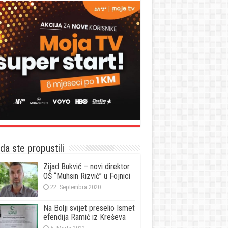
a ste propustili
Zijad Bukvić – novi direktor
OŠ “Muhsin Rizvić” u Fojnici
22. Septembra 2020.
Na Bolji svijet preselio Ismet
efendija Ramić iz Kreševa