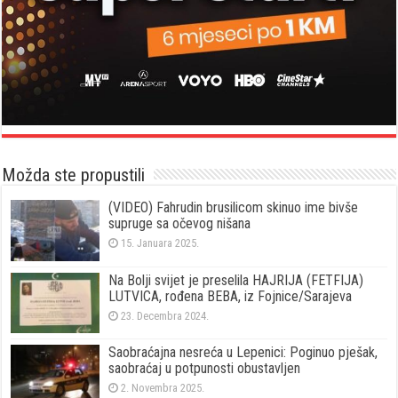
Možda ste propustili
(VIDEO) Fahrudin brusilicom skinuo ime bivše
supruge sa očevog nišana
15. Januara 2025.
Na Bolji svijet je preselila HAJRIJA (FETFIJA)
LUTVICA, rođena BEBA, iz Fojnice/Sarajeva
23. Decembra 2024.
Saobraćajna nesreća u Lepenici: Poginuo pješak,
saobraćaj u potpunosti obustavljen
2. Novembra 2025.