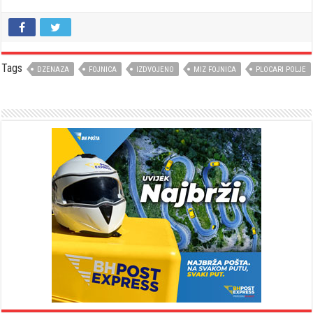
Tags
DZENAZA
FOJNICA
IZDVOJENO
MIZ FOJNICA
PLOCARI POLJE