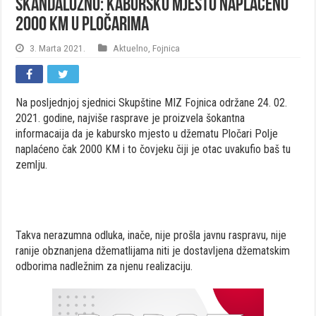
SKANDALOZNO: Kabursko mjesto naplaćeno
2000 KM u Pločarima
3. Marta 2021.
Aktuelno
,
Fojnica
Na posljednjoj sjednici Skupštine MIZ Fojnica održane 24. 02.
2021. godine, najviše rasprave je proizvela šokantna
informacaija da je kabursko mjesto u džematu Pločari Polje
naplaćeno čak 2000 KM i to čovjeku čiji je otac uvakufio baš tu
zemlju.
Takva nerazumna odluka, inače, nije prošla javnu raspravu, nije
ranije obznanjena džematlijama niti je dostavljena džematskim
odborima nadležnim za njenu realizaciju.