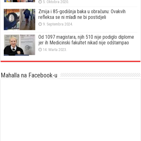
5. Oktobra 2020.
Zmija i 85-godišnja baka u obračunu: Ovakvih
refleksa se ni mlađi ne bi postidjeli
9. Septembra 2024.
Od 1097 magistara, njih 510 nije podiglo diplome
jer ih Medicinski fakultet nikad nije odštampao
14. Marta 2023.
Mahalla na Facebook-u