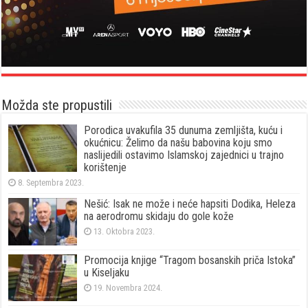
Možda ste propustili
Porodica uvakufila 35 dunuma zemljišta, kuću i
okućnicu: Želimo da našu babovina koju smo
naslijedili ostavimo Islamskoj zajednici u trajno
korištenje
8. Septembra 2023.
Nešić: Isak ne može i neće hapsiti Dodika, Heleza
na aerodromu skidaju do gole kože
13. Oktobra 2023.
Promocija knjige “Tragom bosanskih priča Istoka”
u Kiseljaku
19. Novembra 2024.