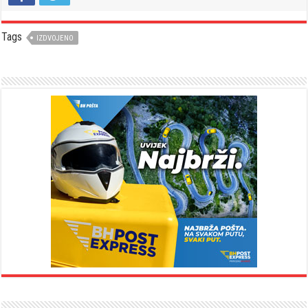
Tags
IZDVOJENO