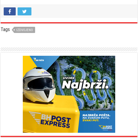
Tags
IZDVOJENO