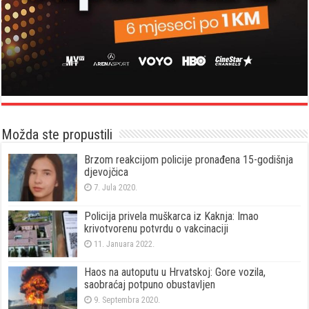
Možda ste propustili
Brzom reakcijom policije pronađena 15-godišnja
djevojčica
7. Jula 2020.
Policija privela muškarca iz Kaknja: Imao
krivotvorenu potvrdu o vakcinaciji
11. Januara 2022.
Haos na autoputu u Hrvatskoj: Gore vozila,
saobraćaj potpuno obustavljen
9. Septembra 2020.