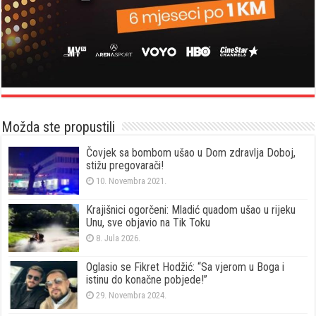
Možda ste propustili
Čovjek sa bombom ušao u Dom zdravlja Doboj,
stižu pregovarači!
10. Novembra 2021.
Krajišnici ogorčeni: Mladić quadom ušao u rijeku
Unu, sve objavio na Tik Toku
8. Jula 2026.
Oglasio se Fikret Hodžić: “Sa vjerom u Boga i
istinu do konačne pobjede!”
29. Novembra 2024.