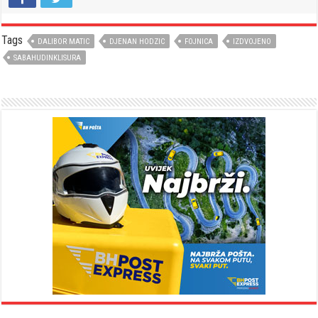
Tags
DALIBOR MATIC
DJENAN HODZIC
FOJNICA
IZDVOJENO
SABAHUDINKLISURA