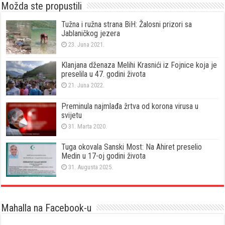
Možda ste propustili
Tužna i ružna strana BiH: Žalosni prizori sa
Jablaničkog jezera
23. Juna 2021.
Klanjana dženaza Melihi Krasnići iz Fojnice koja je
preselila u 47. godini života
21. Juna 2022.
Preminula najmlađa žrtva od korona virusa u
svijetu
31. Marta 2020.
Tuga okovala Sanski Most: Na Ahiret preselio
Medin u 17-oj godini života
31. Augusta 2025.
Mahalla na Facebook-u