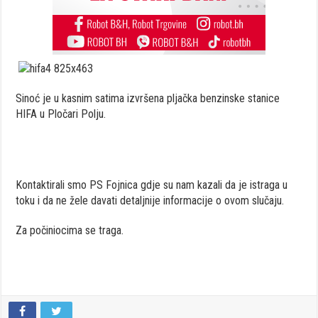
Sinoć je u kasnim satima izvršena pljačka benzinske stanice
HIFA u Pločari Polju.
Kontaktirali smo PS Fojnica gdje su nam kazali da je istraga u
toku i da ne žele davati detaljnije informacije o ovom slučaju.
Za počiniocima se traga.