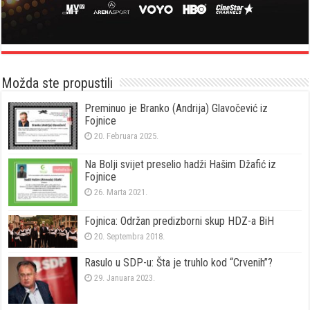
Možda ste propustili
Preminuo je Branko (Andrija) Glavočević iz
Fojnice
20. Februara 2025.
Na Bolji svijet preselio hadži Hašim Džafić iz
Fojnice
26. Marta 2021.
Fojnica: Održan predizborni skup HDZ-a BiH
20. Septembra 2018.
Rasulo u SDP-u: Šta je truhlo kod “Crvenih”?
29. Januara 2023.