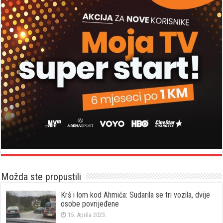
Možda ste propustili
Krš i lom kod Ahmića: Sudarila se tri vozila, dvije
osobe povrijeđene
15. Aprila 2023.