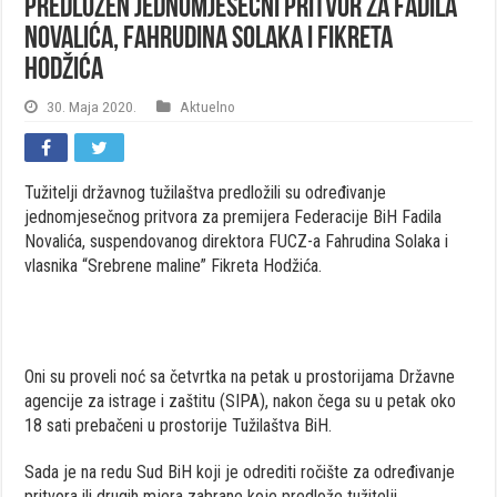
Predložen jednomjesečni pritvor za Fadila
Novalića, Fahrudina Solaka i Fikreta
Hodžića
30. Maja 2020.
Aktuelno
Tužitelji državnog tužilaštva predložili su određivanje
jednomjesečnog pritvora za premijera Federacije BiH Fadila
Novalića, suspendovanog direktora FUCZ-a Fahrudina Solaka i
vlasnika “Srebrene maline” Fikreta Hodžića.
Oni su proveli noć sa četvrtka na petak u prostorijama Državne
agencije za istrage i zaštitu (SIPA), nakon čega su u petak oko
18 sati prebačeni u prostorije Tužilaštva BiH.
Sada je na redu Sud BiH koji je odrediti ročište za određivanje
pritvora ili drugih mjera zabrane koje predlože tužitelji.