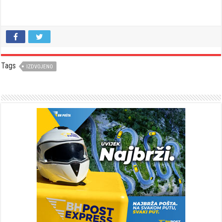
Tags
IZDVOJENO