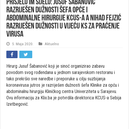
Prisjelo im sijelo: Jusuf Šabanović
razriješen dužnosti šefa Opće i
abdominalne hirurgije KCUS-a a Nihad Fejzić
razriješen dužnosti u Vijeću KS za praćenje
virusa
5. Maja 2020.
Aktuelno
Hirurg Jusuf Šabanović koji je sinoć organizirao zabavu
povodom svog rođendana u jednom sarajevskom restoranu i
tako prekršio sve naredbe i preporuke u cilju suzbijanja
koronavirusa jutros je razriješen dužnosti šefa Klinike za opću i
abdominalnu hirurgiju Kliničkog centra Univerziteta u Sarajevu.
Ovu informaciju za Klix.ba je potvrdila direktorica KCUS-a Sebija
Izetbegović.