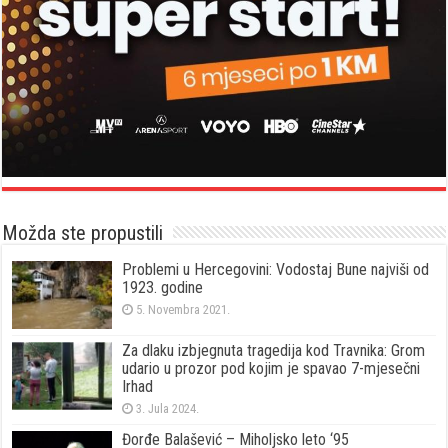
Možda ste propustili
Problemi u Hercegovini: Vodostaj Bune najviši od
1923. godine
5. Novembra 2021.
Za dlaku izbjegnuta tragedija kod Travnika: Grom
udario u prozor pod kojim je spavao 7-mjesečni
Irhad
3. Jula 2024.
Đorđe Balašević – Miholjsko leto ‘95