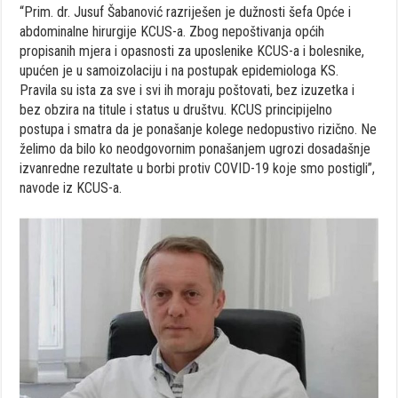
“Prim. dr. Jusuf Šabanović razriješen je dužnosti šefa Opće i
abdominalne hirurgije KCUS-a. Zbog nepoštivanja općih
propisanih mjera i opasnosti za uposlenike KCUS-a i bolesnike,
upućen je u samoizolaciju i na postupak epidemiologa KS.
Pravila su ista za sve i svi ih moraju poštovati, bez izuzetka i
bez obzira na titule i status u društvu. KCUS principijelno
postupa i smatra da je ponašanje kolege nedopustivo rizično. Ne
želimo da bilo ko neodgovornim ponašanjem ugrozi dosadašnje
izvanredne rezultate u borbi protiv COVID-19 koje smo postigli”,
navode iz KCUS-a.