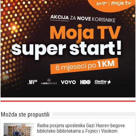
Možda ste propustili
Radna posjeta uposlenika Gazi Husrev-begove
biblioteke bibliotekama u Fojnici i Visokom