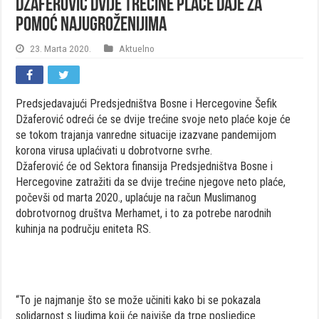
Džaferović dvije trećine plaće daje za
pomoć najugroženijima
23. Marta 2020.
Aktuelno
Predsjedavajući Predsjedništva Bosne i Hercegovine Šefik
Džaferović odreći će se dvije trećine svoje neto plaće koje će
se tokom trajanja vanredne situacije izazvane pandemijom
korona virusa uplaćivati u dobrotvorne svrhe.
Džaferović će od Sektora finansija Predsjedništva Bosne i
Hercegovine zatražiti da se dvije trećine njegove neto plaće,
počevši od marta 2020., uplaćuje na račun Muslimanog
dobrotvornog društva Merhamet, i to za potrebe narodnih
kuhinja na području eniteta RS.
“To je najmanje što se može učiniti kako bi se pokazala
solidarnost s ljudima koji će najviše da trpe posljedice