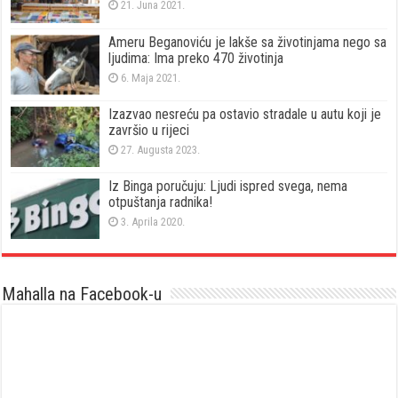
21. Juna 2021.
Ameru Beganoviću je lakše sa životinjama nego sa
ljudima: Ima preko 470 životinja
6. Maja 2021.
Izazvao nesreću pa ostavio stradale u autu koji je
završio u rijeci
27. Augusta 2023.
Iz Binga poručuju: Ljudi ispred svega, nema
otpuštanja radnika!
3. Aprila 2020.
Mahalla na Facebook-u