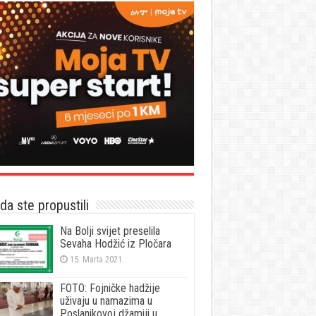
a ste propustili
Na Bolji svijet preselila
Sevaha Hodžić iz Pločara
15. Marta 2021.
FOTO: Fojničke hadžije
uživaju u namazima u
Poslanikovoj džamiji u