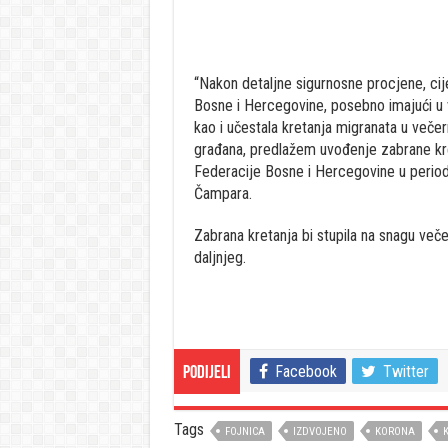
“Nakon detaljne sigurnosne procjene, cije
Bosne i Hercegovine, posebno imajući u
kao i učestala kretanja migranata u večer
građana, predlažem uvođenje zabrane kret
Federacije Bosne i Hercegovine u periodu
Čampara.
Zabrana kretanja bi stupila na snagu večera
daljnjeg.
Facebook
Twitter
Podijeli
Tags
FOJNICA
IZDVOJENO
KORONA