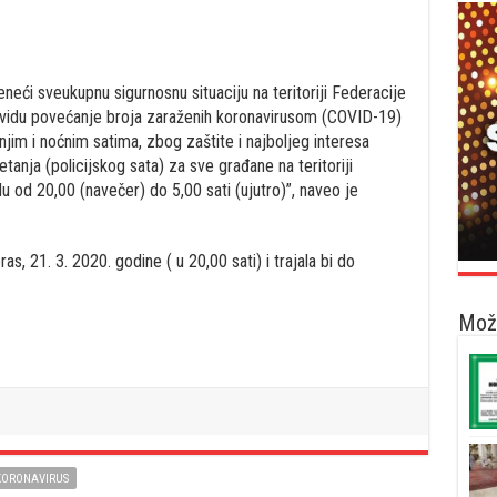
neći sveukupnu sigurnosnu situaciju na teritoriji Federacije
 vidu povećanje broja zaraženih koronavirusom (COVID-19)
njim i noćnim satima, zbog zaštite i najboljeg interesa
anja (policijskog sata) za sve građane na teritoriji
 od 20,00 (navečer) do 5,00 sati (ujutro)”, naveo je
s, 21. 3. 2020. godine ( u 20,00 sati) i trajala bi do
Možd
KORONAVIRUS