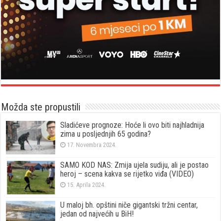
Možda ste propustili
Sladićeve prognoze: Hoće li ovo biti najhladnija
zima u posljednjih 65 godina?
17. Novembra 2024.
SAMO KOD NAS: Zmija ujela sudiju, ali je postao
heroj – scena kakva se rijetko viđa (VIDEO)
15. Aprila 2024.
U maloj bh. opštini niče gigantski tržni centar,
jedan od najvećih u BiH!