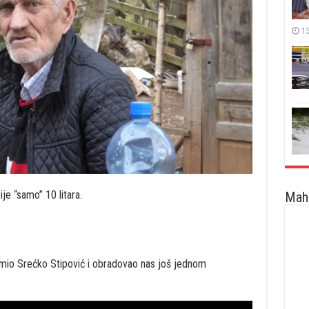
15
je “samo” 10 litara.
Maha
imio Srećko Stipović i obradovao nas još jednom