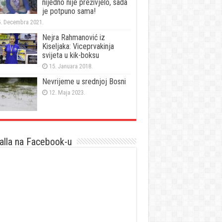
nijedno nije preživjelo, sada
je potpuno sama!
. Decembra 2021.
Nejra Rahmanović iz
Kiseljaka: Viceprvakinja
svijeta u kik-boksu
15. Januara 2018.
Nevrijeme u srednjoj Bosni
12. Maja 2023.
lla na Facebook-u