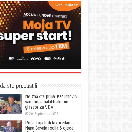
a ste propustili
Ne zna šta priča: Kasumović
vam neće halaliti ako ne
glasate za SDA
20. Septembra 2022.
Priča koja ledi krv u žilama:
Nana Ševala rodila 6 djece,