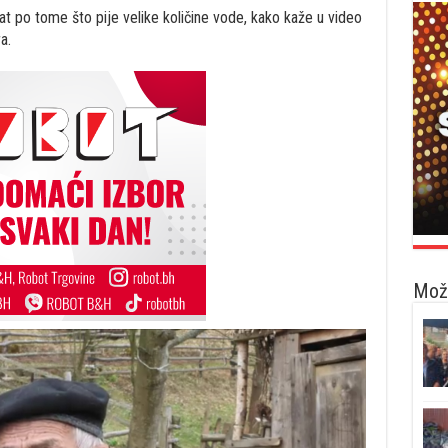
at po tome što pije velike količine vode, kako kaže u video
a.
Možd