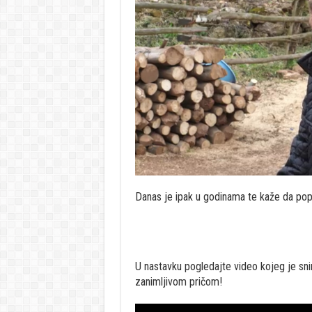
Danas je ipak u godinama te kaže da popi
U nastavku pogledajte video kojeg je sn
zanimljivom pričom!