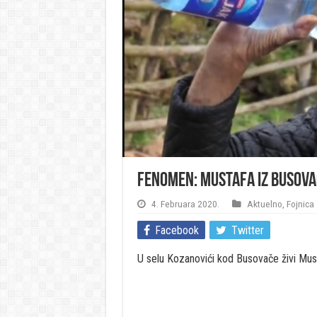
FENOMEN: Mustafa iz Busovač
4. Februara 2020.
Aktuelno
,
Fojnica
Facebook
Twitter
U selu Kozanovići kod Busovače živi Mus