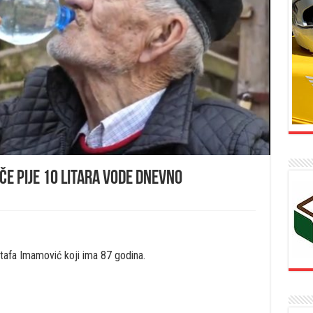
e pije 10 litara vode dnevno
tafa Imamović koji ima 87 godina.